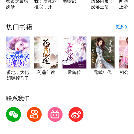
都市之最强
我！反派老
南瘴记
凤枭同巢：
网游之
妖孽
祖宗，开局
没落王爷欠
上帝
狂砍女帝
收拾
热门书籍
更多
爹地，大佬
药鼎仙途
孟鸽传
元武年代
相公给
妈咪掉马了
联系我们