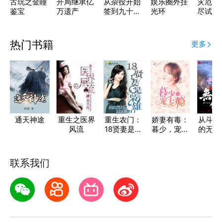
古玩之金瞳
开局继承亿
从杂役开始
娱乐圈外挂
灾厄岛
鉴宝
万遗产
签到九十八
光环
尽试炼
年
热门书籍
更多
通天神途
重生之医界
重生农门：
娇妻有毒：
从斗罗
风流
18贤妻是枭
暮少，宠上
的无双
雄
瘾
联系我们