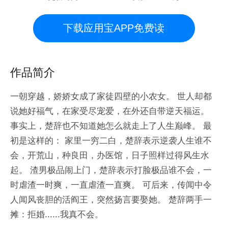
下载应用宝APP免费读
作品简介
一朝穿越，娇娇女成了家徒四壁的小农女。 世人却都
说她好福气，在家受尽宠爱，在外还自带逆天福运。
事实上，楚辞也不知道她怎么就走上了人生巅峰。 最
初是这样的： 家里一穷二白，楚辞表示逆袭人生谁不
会，开荒山，种良田，办医馆，日子照样过得风生水
起。 渣男极品闹上门，楚辞表示打脸极品谁不会，一
时虐渣一时爽，一直虐渣一直爽。 可后来，传闻中令
人闻风丧胆的活阎王，突然扬言要娶她。 楚辞两手一
摊：拒婚......我真不会。