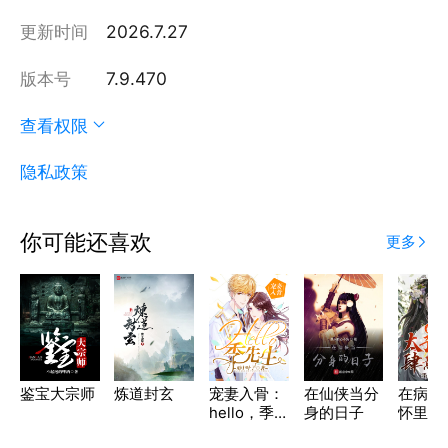
更新时间
2026.7.27
版本号
7.9.470
查看权限
隐私政策
你可能还喜欢
更多
鉴宝大宗师
炼道封玄
宠妻入骨：
在仙侠当分
在病娇
hello，季
身的日子
怀里肆
先生
嗔