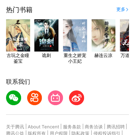
热门书籍
更多
古玩之金瞳
诡刺
重生之娇宠
赫连云凉
万道无
鉴宝
小王妃
帝
联系我们
|
|
|
|
|
关于腾讯
About Tencent
服务条款
商务洽谈
腾讯招聘
|
|
|
|
|
腾讯公益
版权所有
用户权限
隐私政策
侵权投诉指引