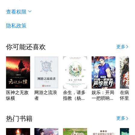
查看权限
隐私政策
你可能还喜欢
更多
医神之无敌
网游之流浪
余生，请多
娱乐：开局
在病娇
纵横
者
指教（杨
一把唢呐，
怀里肆
紫、肖战主
震惊世界！
嗔
演）
热门书籍
更多