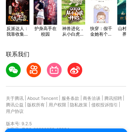
反派达人：
护身高手在
神兽进化，
快穿：假千
山村里
我靠收集怒
校园
从小白虎开
金她有个任
界怪
气起家
始
意门
联系我们
|
|
|
|
|
关于腾讯
About Tencent
服务条款
商务洽谈
腾讯招聘
|
|
|
|
|
腾讯公益
版权所有
用户权限
隐私政策
侵权投诉指引
用户协议
版本号:
9.2.5
备案号: 粤B2-20090059-1623A