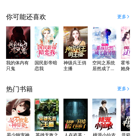
你可能还喜欢
更多
我的体内有
国民影帝暗
神级兵王俏
空间之系统
霍爷，
只鬼
恋我
主播
居然成了我
她身家
男票
亿了
热门书籍
更多
晏少独宠神
英雄无敌之
人在盗墓：
桃源小仙农
开箱到