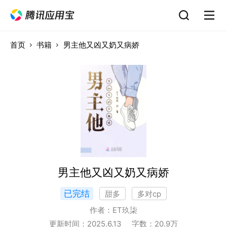
首页
书籍
男主他又凶又奶又病娇
男主他又凶又奶又病娇
已完结
甜多
多对cp
作者：
ET玖柒
更新时间：
2025.6.13
字数：
20.9
万