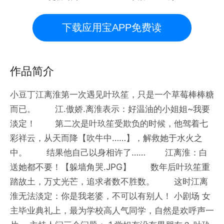
下载应用宝APP免费读
作品简介
小豆丁江离淮第一次遇见叶玖笙，只是一个草莓棒棒糖
而已。 江.傲娇.离淮表示：好温油的小姐姐~我要
淡定！ 第二次是叶玖笙受欺负的时候，他驾着七
彩祥云，从天而降【吹牛中……】，解救她于水火之
中。 结果他自己以身相许了…… 江离淮：白
送她都不要！【躲墙角哭.JPG】 数年后叶玖笙重
踏故土，万丈光芒，追求者数不胜数。 这时江离
淮无法淡定：你是我老婆，不可以有别人！ 小剧场 女
主毕业典礼上，最为学校高人气同学，自然是欢呼声一