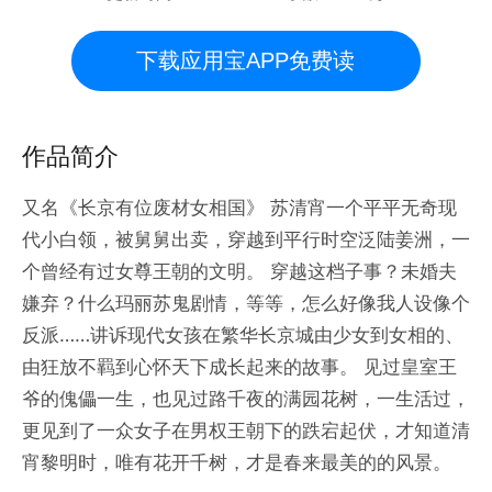
下载应用宝APP免费读
作品简介
又名《长京有位废材女相国》 苏清宵一个平平无奇现
代小白领，被舅舅出卖，穿越到平行时空泛陆姜洲，一
个曾经有过女尊王朝的文明。 穿越这档子事？未婚夫
嫌弃？什么玛丽苏鬼剧情，等等，怎么好像我人设像个
反派……讲诉现代女孩在繁华长京城由少女到女相的、
由狂放不羁到心怀天下成长起来的故事。 见过皇室王
爷的傀儡一生，也见过路千夜的满园花树，一生活过，
更见到了一众女子在男权王朝下的跌宕起伏，才知道清
宵黎明时，唯有花开千树，才是春来最美的的风景。