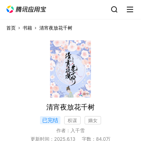
首页
书籍
清宵夜放花千树
清宵夜放花千树
已完结
权谋
嫡女
作者：
入千雪
更新时间：
2025.6.13
字数：
84.0
万