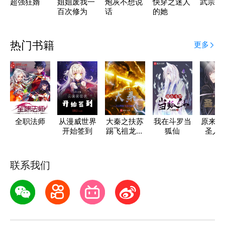
超强狂婿
姐姐废我一
炮灰不想说
快穿之迷人
武宗
百次修为
话
的她
热门书籍
更多
全职法师
从漫威世界
大秦之扶苏
我在斗罗当
原来我
开始签到
踢飞祖龙棺
狐仙
圣人
椁
联系我们