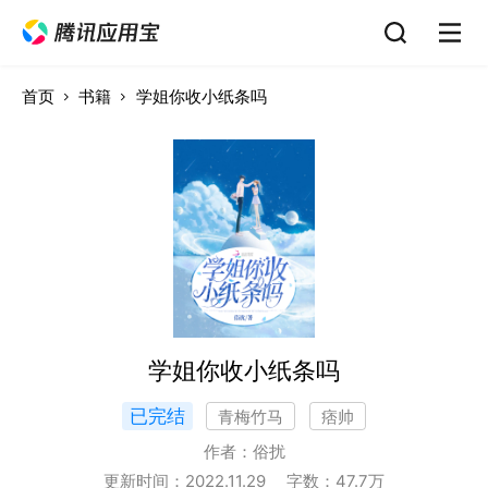
首页
书籍
学姐你收小纸条吗
学姐你收小纸条吗
已完结
青梅竹马
痞帅
作者：
俗扰
更新时间：
2022.11.29
字数：
47.7
万