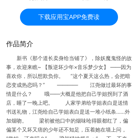
下载应用宝APP免费读
作品简介
新书《那个道长卖身给当铺了》，除妖魔鬼怪的故
事，欢迎来瞧~ 【叛逆坏少年×音乐梦少女】 ——因为
喜欢你，所以想欺负你。 “这个夏天这么热，会把暗
恋变成热恋吗？” ———— 江尧做过最坏的事
情是什么？ 哦——大概是他把自己学姐拐到了酒
店，睡了一晚上吧。 人家学弟给学姐表白是送情
书送礼物，江尧给自己学姐表白是送一堆小纸条……外
加烟吻。 梁初被他口中的烟味呛得眼都红了，偏
偏某个又坏又痞的少年还不知足，压着她在墙上问，