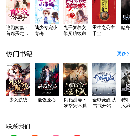
逃跑娇妻：
陆少专宠小
九千岁养女
重生之公主
贴身魔
首席买定不
青梅
靠卖萌续命
千金
离手
热门书籍
更多
少女航线
最强匠心
闪婚甜妻：
全球觉醒:从
特种兵
霍爷宠不腻
古武开始无
入狼牙
敌
为最强
联系我们