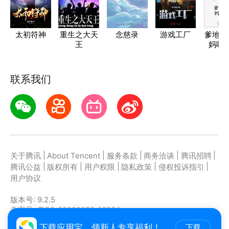
太初符神
重生之大天
念慈录
游戏工厂
爹地靠
王
妈咪
联系我们
|
|
|
|
|
关于腾讯
About Tencent
服务条款
商务洽谈
腾讯招聘
|
|
|
|
|
腾讯公益
版权所有
用户权限
隐私政策
侵权投诉指引
用户协议
版本号:
9.2.5
备案号: 粤B2-20090059-1623A
主办者: 深圳市腾讯计算机系统有限公司
下载应用宝，领新人专享福利！
下载