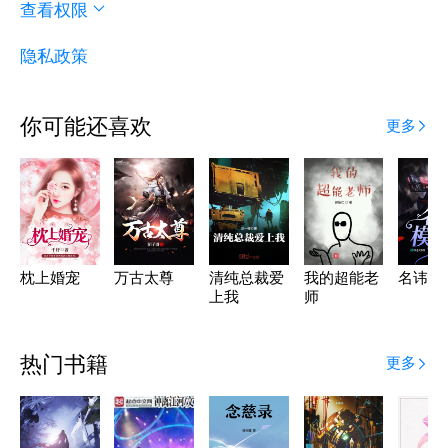
查看权限
隐私政策
你可能还喜欢
更多
枕上婚宠
万古太尊
清纯总裁爱
我的超能老
名讳模
上我
师
热门书籍
更多