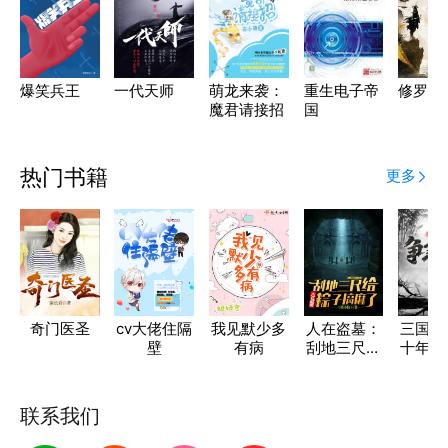
爆笑兵王
一代天师
萌龙来袭：
重生电子帝
修罗狂
魔君请接招
国
热门书籍
更多
奇门医圣
cv大佬住隔
我见默少多
人在盗墓：
三国：
壁
有病
刮地三尺给
十年，
粽子搞麻了
天
联系我们