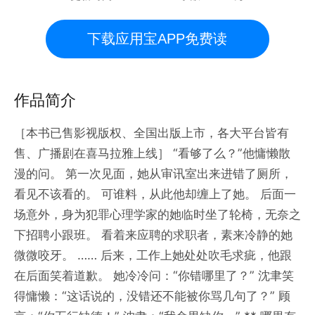
下载应用宝APP免费读
作品简介
［本书已售影视版权、全国出版上市，各大平台皆有
售、广播剧在喜马拉雅上线］ “看够了么？”他慵懒散
漫的问。 第一次见面，她从审讯室出来进错了厕所，
看见不该看的。 可谁料，从此他却缠上了她。 后面一
场意外，身为犯罪心理学家的她临时坐了轮椅，无奈之
下招聘小跟班。 看着来应聘的求职者，素来冷静的她
微微咬牙。 …… 后来，工作上她处处吹毛求疵，他跟
在后面笑着道歉。 她冷冷问：“你错哪里了？” 沈聿笑
得慵懒：“这话说的，没错还不能被你骂几句了？” 顾