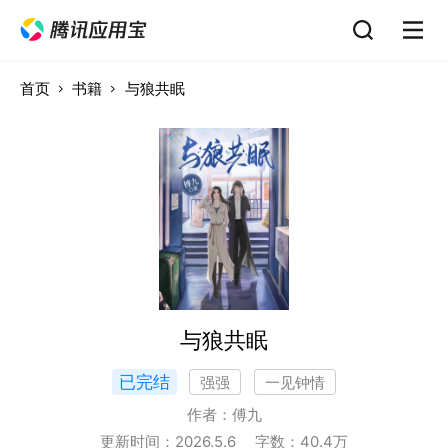
首页
书籍
与狼共眠
与狼共眠
已完结
强强
一见钟情
作者：
傅九
更新时间：
2026.5.6
字数：
40.4
万