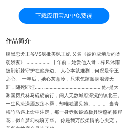
下载应用宝APP免费读
作品简介
腹黑忠犬王爷VS疯批美飒王妃 又名《被迫成亲后的柔
弱娇妻》 ……………… 十年前，她爱他入骨，栉风沐雨
披荆斩棘守护在他身边。 人心本就难测，何况是帝王
之心。 十年后，她心灰意冷，只求乞骸赎身浪迹天
涯，随死即埋…… …………………………………… 他-是大
渊国厉兵秣马砥砺前行，阅人无数城府深沉的镇北王。
一生风流潇洒放荡不羁，却唯独遇见她。。。。 当青
梅竹马遇上命中注定，那一身赤颜诡谲极具诱惑的彼岸
花，似血梦幻枕盼芳华。 你是我万般柔情的心尖宠，