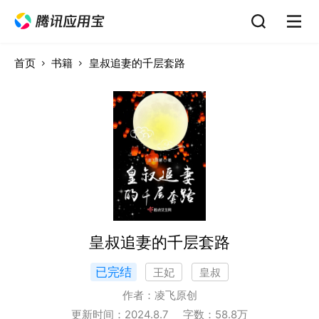
首页
书籍
皇叔追妻的千层套路
皇叔追妻的千层套路
已完结
王妃
皇叔
作者：
凌飞原创
更新时间：
2024.8.7
字数：
58.8
万