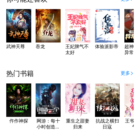
武神天尊
吞龙
王妃脾气不
体验派影帝
超神学
太好
异常枪
热门书籍
更多
仵作神探
网游：每十
重生之甜妻
抗战之横扫
王爷家
小时创造一
归来
日寇
气
个BUG