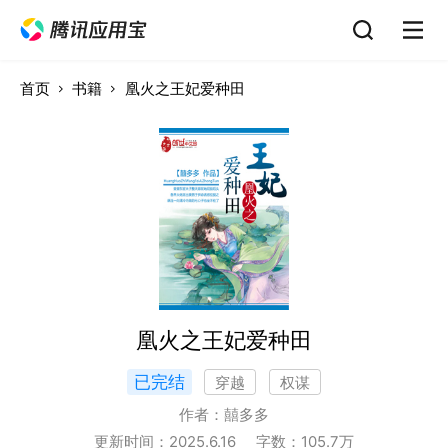
首页
书籍
凰火之王妃爱种田
凰火之王妃爱种田
已完结
穿越
权谋
作者：
囍多多
更新时间：
2025.6.16
字数：
105.7
万