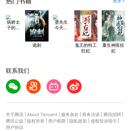
热门书籍
更多
病娇太
墨先生
子的掌
今天又
中欢
吃醋了
诡刺
鬼王的特工
重生神医狂
狂妃
妃
联系我们
|
|
|
|
|
关于腾讯
About Tencent
服务条款
商务洽谈
腾讯招聘
|
|
|
|
|
腾讯公益
版权所有
用户权限
隐私政策
侵权投诉指引
用户协议