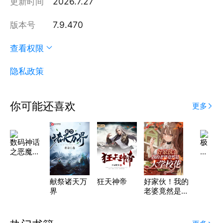
更新时间
2026.7.27
版本号
7.9.470
查看权限
隐私政策
你可能还喜欢
更多
数码神话
极
之恶魔召
品
唤师
医
圣
献祭诸天万
狂天神帝
好家伙！我的
界
老婆竟然是大
学校花