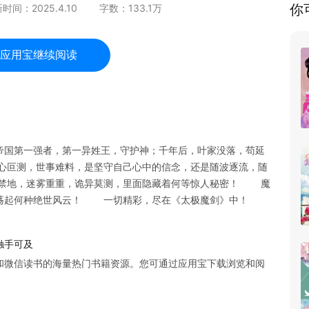
你
新时间：
2025.4.10
字数：
133.1
万
应用宝继续阅读
帝国第一强者，第一异姓王，守护神；千年后，叶家没落，苟延
心叵测，世事难料，是坚守自己心中的信念，还是随波逐流，随
禁地，迷雾重重，诡异莫测，里面隐藏着何等惊人秘密！ 魔
将涤荡起何种绝世风云！ 一切精彩，尽在《太极魔剑》中！
触手可及
和微信读书的海量热门书籍资源。您可通过应用宝下载浏览和阅