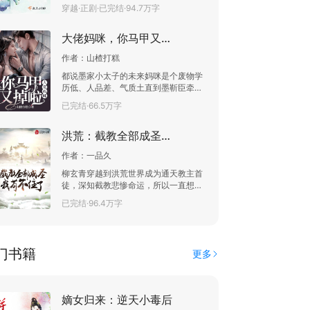
事，随口念了句诗嘛，怎么旁边这个男
穿越·正剧·已完结·94.7万字
万芊赶紧扑了上去！ 十万一个吻，不吻
人就用那种怪异的眼神看她？ 难道是她
白不吻！ 单傅瑾眯眸看着近在咫尺的俏
女扮男装的事被发现了？ 池鱼正犹豫要
脸，唇角微扬，总算能光明正大的吻一
大佬妈咪，你马甲又掉啦
不要杀人灭口，就听到有人在喊顾
回。
渊……
作者：
山楂打糕
都说墨家小太子的未来妈咪是个废物学
历低、人品差、气质土直到墨靳臣牵着
未婚妻的手闪瞎众人的眼：国研所大
已完结·66.5万字
佬、世界第一名医、无数神级科学家的
偶像...这叫废物？到底谁瞎了眼。墨靳
洪荒：截教全部成圣，我苟不住了
臣表示：老婆哪哪哪都好..萌宝墨宴修表
示：妈咪哪哪哪都好，就是迷妹迷弟太
作者：
一品久
多...彩虹屁吹不过！
柳玄青穿越到洪荒世界成为通天教主首
徒，深知截教悲惨命运，所以一直想要
低调苟着。 但未曾想却绑定了代师考核
已完结·96.4万字
系统，只要考核截教门徒便能够获得各
种奖励，截教门徒在他的考核之下，修
为突飞猛进，一个个都悄然的成为圣
人。 通天教主：“让你代师考核，你他
门书籍
更多
妈全都考核成圣了？” 元始天尊：“师
尊，封神榜还你，还是你亲自来主持封
神吧。” 鸿钧，“诽谤啊，你在诽谤我
啊，封神榜本就是你的法宝，和贫道有
嫡女归来：逆天小毒后
毛关系啊？”