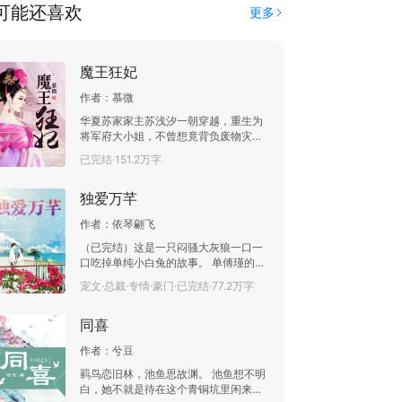
可能还喜欢
更多
魔王狂妃
作者：
慕微
华夏苏家家主苏浅汐一朝穿越，重生为
将军府大小姐，不曾想竟背负废物灾星
之骂名！未婚夫被抢，妹妹下毒陷害，
已完结·151.2万字
人人轻贱。当将军府小姐变为世家家
主，当懦弱胆小的她变成狂傲腹黑的
独爱万芊
她，一切又会发生怎样的变化？且看她
翻手为云，覆手为雨，傲视天下！
作者：
依琴翩飞
（已完结）这是一只闷骚大灰狼一口一
口吃掉单纯小白兔的故事。 单傅瑾的视
线在万芊果冻般的唇上凝视了许久，突
宠文·总裁·专情·豪门·已完结·77.2万字
然开腔，“我给你一万，吻我。” 万芊怔
了一瞬，随后轻嗤了一声，甩给他一个
同喜
神经病的眼尾余光。 她是那种见钱眼开
的人吗？他这是在侮辱她的人格！ “三
作者：
兮豆
万。” 万芊眸光微动，微拧着眉直直的
看着他。 单傅瑾再次出声，“十万。” 万
羁鸟恋旧林，池鱼思故渊。 池鱼想不明
芊望着他美眸发亮，却还是没有动作。
白，她不就是待在这个青铜坑里闲来无
“三，二……” 嗷！趁他一字还没出口，