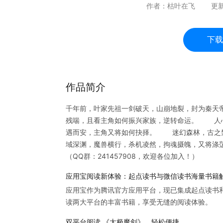
作者：
枯叶在飞
更
下载
作品简介
千年前，叶家先祖一剑破天，山崩地裂，封为秦天
残喘，且看主角如何振兴家族，逆转命运。 人
遇而安，主角又将如何抉择。 迷幻森林，古之
域深渊，魔兽横行，杀机凌然，拘魂摄魄，又
（QQ群：241457908，欢迎各位加入！）
应用宝阅读新体验：起点读书与微信读书海量书籍
应用宝作为腾讯官方应用平台，现已集成起点读书
读两大平台的丰富书籍，享受无缝的阅读体验。
双平台阅读 《太极魔剑》，轻松便捷