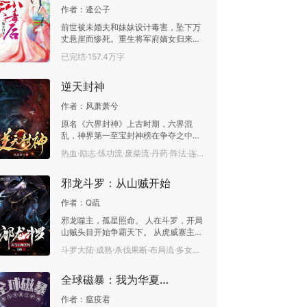
作者：
逄公子
前世被未婚夫和妹妹设计毒害，坠下万
丈悬崖而惨死。重生将军府嫡女归来，
极致重生，风华绝代睥睨世间一切。誓
已完结·157.4万字
要保全将军府荣威不倒，以身卷入皇权
争斗中，不惜一切护全爱自己的亲人。
逆天封神
反祖母，训幼弟，对付假面柔善二夫
人，怒揭伪善表兄妹，外加极力避躲各
作者：
风萧萧兮
皇子怀有目地的接近。接连被暗杀毒
害，总被某只妖孽王爷相救，数次被冷
原名《六界封神》上古时期，六界混
嘲斥骂为“笨蛋！”某妖孽王爷：“丫头，
乱，神界第一至宝封神榜在争夺之中被
本王府里还缺个正妃，你来当着玩玩如
打碎成了六块，自此，不封神。一个平
热血·励志·练功流·废柴流·丹药·阵法·连载中·1457.2万字
何？”某女猛翻白眼：“王爷不是向来不
凡修真少年叶晨，得上古神器太极八卦
喜欢我吗？”……
图，从此改天逆命，一路凯歌，扶摇直
邪龙斗罗：从山贼开始
上。他于逆境中崛起，凭借着连连际
遇，狂踩六界英才，成就狂仙之名！他
作者：
Q疏
对敌人铁血无情，为兄弟两肋插刀，为
红颜怒发冲冠，令六界闻风丧胆！且看
邪龙噬主，孤星照命。 人在斗罗，开局
叶晨如何问鼎神界巅峰，手持封神榜，
山贼头目开始争霸天下。 从虎威寨主，
霸道封神！
到整个斗罗大陆的无冕之王。 唐三：
斗罗大陆·成熟·杀伐果断·布局流·多女主·谋略·已完结·74.2万字
“大哥！你才是幕后黑手！” 兄弟反目。
魔教绝世魔功大悲赋对上唐门至高绝学
全球磁暴：我为华夏守护神
玄天功。 比比东：“沈孤鸿，你干的好
事！我把你当亲儿子。你竟然去泡一只
作者：
瘟疫君
兔子！我现在就去把她抓来烤了！”