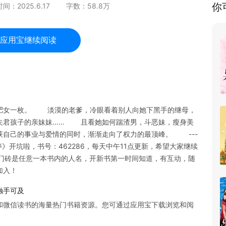
你
时间：
2025.6.17
字数：
58.8
万
应用宝继续阅读
的肥女一枚。 淡漠的老爹，冷眼看着别人向她下黑手的继母，
夫君孩子的亲妹妹…… 且看她如何踹渣男，斗恶妹，瘦身美
获自己的事业与爱情的同时，渐渐走向了权力的最顶峰。 ---
药别停》开坑啦，书号：462286，每天中午11点更新，希望大家继续
戳，敲门砖是任意一本书内的人名，开新书第一时间知道，有互动，随
加入！
触手可及
和微信读书的海量热门书籍资源。您可通过应用宝下载浏览和阅