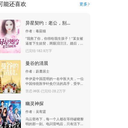
可能还喜欢
更多
异星契约：老公，别硬来
作者：
毒菇猫
“我救了你，你得给我生孩子！”某女被
逼签下生娃契，两眼泪汪汪。婚后，某
男化身护妻狂魔，狗粮撒满星际。“爹
已完结·182.9万字
地，隔壁老王欺负妈咪！”某男：……
【星际大战一触即发】被弹飞的老王：
曼谷的清晨
卧槽，我就抢了颗葱而已啊！！！“老
公，我们离婚吧！”“……”“你骗婚骗娃！
作者：
蔚麓居士
必须离婚！”某男神情自若：“可以！”某
女眼前一亮：真哒？当天晚上，某女憋
申伊是中国昆明的一名中医大夫，一位
屈的咬被角：妈哒，出尔反尔的死外星
中国传统医学针灸疗法的高手，受学术
人！
交流的派遣，她来到曼谷的一所华人医
苦恋·神医·已完结·28.2万字
院进行为期三个月的医学培训工作。接
待申伊的是一位华人后裔，是这家医院
幽灵神探
二少爷索拉查 . 杜 ，中文名字叫“辰
宇”。索拉查毕业于清迈大学医学院，学
作者：
吴宥霆
业优秀，且精通中文，是申伊在泰国进
行交流的全权负责人。申伊淡雅的外
乌云密布下，每一个人都在等待破晓黎
表、单纯随和的个性、高超精湛的医术
明的那一刻。电闪雷鸣后，只有活下来
深深吸引了索拉查。只可惜造化弄人，