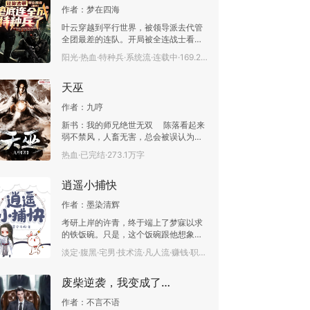
作者：
梦在四海
叶云穿越到平行世界，被领导派去代管
全团最差的连队。开局被全连战士看不
上，一人一拳直接将全连人打服！在所
阳光·热血·特种兵·系统流·连载中·169.2万字
有人都不看好他的情况下，他仅用三个
月时间就将这个垫底连队打造成完虐特
天巫
种部队的恐怖存在了！团长：让你练这
些垫底兵，你居然全给我练成特种兵
作者：
九哼
了？特种部队：以后不要叫我们兵王，
在叶云带领的连队面前，我们不配！
新书：我的师兄绝世无双 陈落看起来
弱不禁风，人畜无害，总会被误认为是
吃软饭的小白脸。 只是没有人知道他是
热血·已完结·273.1万字
巫法阵法两大领域的双绝奇才，其巫法
造诣之变态，傲视天下，其阵法造诣之
逍遥小捕快
无双，翻手为云覆手为雨。 一个个天才
看不惯他，惹怒之后，才知道这个小白
作者：
墨染清辉
脸是多么可怕，完全就是一个披着天使
外衣的恶魔。 一个个女神对他好奇，了
考研上岸的许青，终于端上了梦寐以求
解之后，才知道这个小白脸是多么神
的铁饭碗。只是，这个饭碗跟他想象的
秘，解开一层又一层，无穷无尽，最后
有点不一样，他穿越到一个刚刚亡故的
淡定·腹黑·宅男·技术流·凡人流·赚钱·职场·已完结·256.3万字
非但没能了解他，反而一个个全部沦
捕快身上。更是被一个身材高挑，黛眉
陷，无法自拔。
星瞳的俊俏女捕头看中，被对方挑过去
废柴逆袭，我变成了绝品战尊
当手下。许青原本是拒绝的。直到他看
见女捕头随随便便掰断了一根石头做的
作者：
不言不语
灯柱……女捕头：“我不喜欢勉强别人，