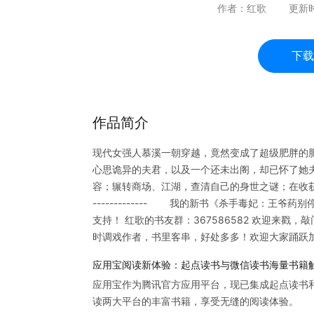
作者：
红歌
更新
下载
作品简介
现代女强人慕溪一朝穿越，竟然变成了超级肥胖
心思诡异的夫君，以及一个还未出阁，却已怀了她
容；辗转商场、江湖，查清自己的身世之谜；在收
------------- 我的新书《杀手毒妃：王爷
支持！ 红歌的书友群：367586582 欢迎来
时调戏作者，书里客串，好处多多！欢迎大家踊跃
应用宝阅读新体验：起点读书与微信读书海量书籍
应用宝作为腾讯官方应用平台，现已集成起点读书
读两大平台的丰富书籍，享受无缝的阅读体验。