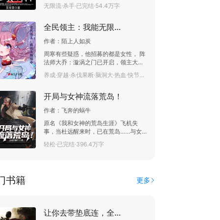
的人才有重见天日的条件。 ----------
无限流·杀手·已完结·54.4万字
申伊已婚。三年后，索拉查也在父母的
-----------------------------------
安排下与泰国女孩结婚。爱情、家庭、
-------------------------------
道德在两人之间该如何角逐？
全民领主：我能无限掠夺
《幽灵神探》官方书友群：233328610
欢迎大家加入！
作者：
陌上人如炭
周寒有些疑惑，他招募的都是女性， 阵
法师大乔：漩涡之门已开启，领主大人
请直接派兵偷家！ 军械师月英：魔晶导
养成·穿越·杀伐果断·脑洞大·热血·快节奏·日常文·异兽流·已完结·146.8万字
弹已成功研发，请进行远距离打击！ 萃
灵师木兰：领主大人，生命神树成功培
开局与女神流落荒岛！
育成功！ 还有狐女，狼女，豹女，龙
女，猫女，女妖，魅魔，个个貌美如
作者：
飞奔的蜗牛
花， 周寒感叹一声，我的领民真是太能
干了！
原名《我和女神的荒岛生涯》飞机失
事，当杜远醒来时，已在荒岛……与女
神开启了求生之旅……带你揭秘人性最
轻松·已完结·396.4万字
真实的一面。
门书籍
更多
让你去带垫底连，全成特种兵了