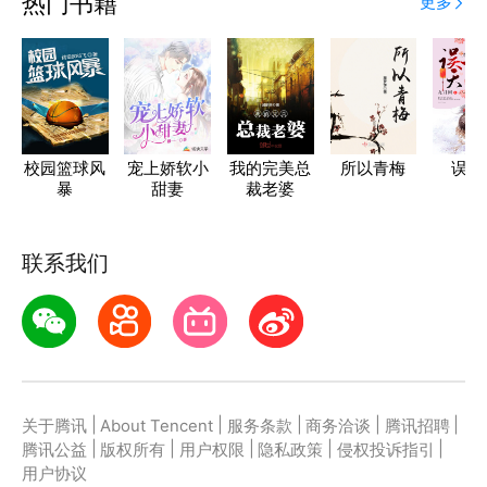
热门书籍
更多
校园篮球风
宠上娇软小
我的完美总
所以青梅
误天
暴
甜妻
裁老婆
联系我们
|
|
|
|
|
关于腾讯
About Tencent
服务条款
商务洽谈
腾讯招聘
|
|
|
|
|
腾讯公益
版权所有
用户权限
隐私政策
侵权投诉指引
用户协议