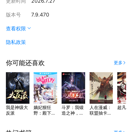
更新时间
2026.7.27
版本号
7.9.470
查看权限
隐私政策
你可能还喜欢
更多
我是神级大
嫡妃狠狂
斗罗：我锻
人在漫威：
超凡学
反派
野：殿下休
造之神，比
联盟抽卡大
想进门
比东臣服！
师