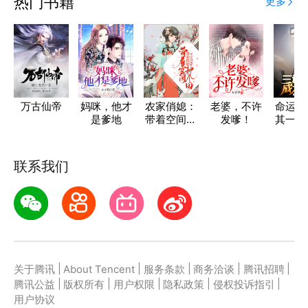
热门书籍
更多
万古仙帝
妈咪，他才
农家俏媳：
老婆，不许
命运：
是爹地
带着空间种
发嗲！
其一成
个田
星
联系我们
|
|
|
|
|
关于腾讯
About Tencent
服务条款
商务洽谈
腾讯招聘
|
|
|
|
|
腾讯公益
版权所有
用户权限
隐私政策
侵权投诉指引
用户协议