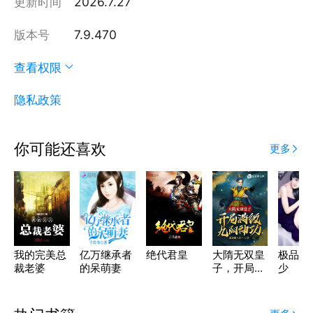
更新时间
2026.7.27
版本号
7.9.470
查看权限
隐私政策
你可能还喜欢
更多
我的完美总
亿万继承者
绝代君皇
大隋无双皇
极品贴
裁老婆
的呆萌妻
子，开局满
少
级九阳神功