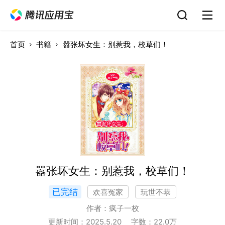
首页
书籍
嚣张坏女生：别惹我，校草们！
嚣张坏女生：别惹我，校草们！
已完结
欢喜冤家
玩世不恭
作者：
疯子一枚
更新时间：
2025.5.20
字数：
22.0
万