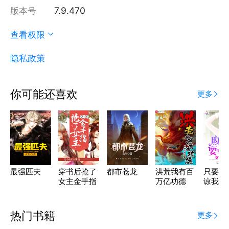
版本号
7.9.470
查看权限
隐私政策
你可能还喜欢
更多
最强匹夫
穿书后抢了
都市苍龙
洪荒我有百
只要老
女主金手指
万亿功德
谅我
热门书籍
更多