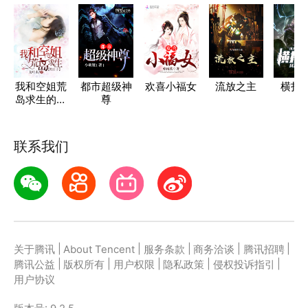
我和空姐荒
都市超级神
欢喜小福女
流放之主
横扫
岛求生的日
尊
子
联系我们
|
|
|
|
|
关于腾讯
About Tencent
服务条款
商务洽谈
腾讯招聘
|
|
|
|
|
腾讯公益
版权所有
用户权限
隐私政策
侵权投诉指引
用户协议