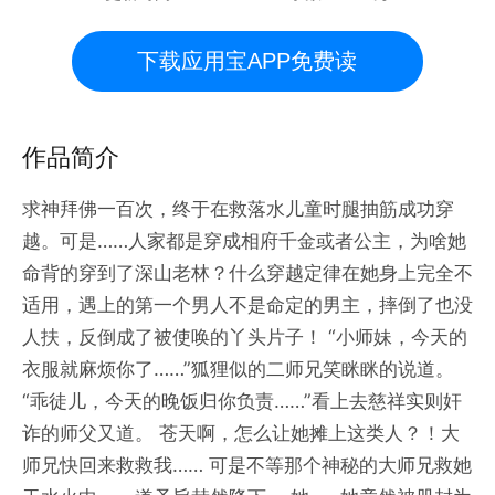
下载应用宝APP免费读
作品简介
求神拜佛一百次，终于在救落水儿童时腿抽筋成功穿
越。可是……人家都是穿成相府千金或者公主，为啥她
命背的穿到了深山老林？什么穿越定律在她身上完全不
适用，遇上的第一个男人不是命定的男主，摔倒了也没
人扶，反倒成了被使唤的丫头片子！ “小师妹，今天的
衣服就麻烦你了……”狐狸似的二师兄笑眯眯的说道。
“乖徒儿，今天的晚饭归你负责……”看上去慈祥实则奸
诈的师父又道。 苍天啊，怎么让她摊上这类人？！大
师兄快回来救救我…… 可是不等那个神秘的大师兄救她