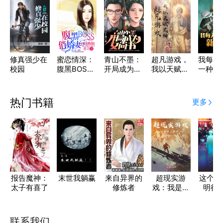
修真强少在
蜜恋情深：
青山不墨：
超凡游戏，
我每天
校园
腹黑BOSS
开局成为女
我以天赋成
一种新
俏娇妻
尚书
神
热门书籍
更多
报告魔神：
末世我躺赢
来自异界的
超现实游
这个世
太子有喜了
修炼者
戏：我是工
明很
程师
联系我们