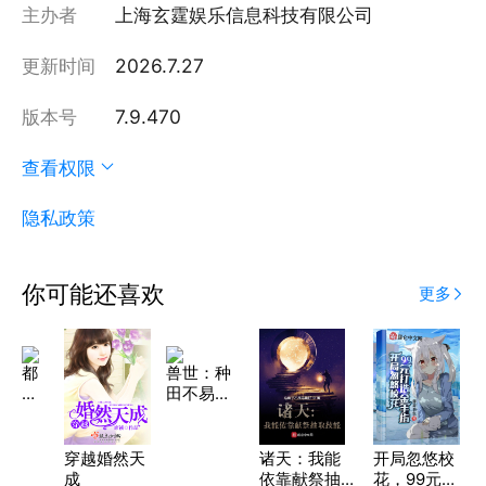
主办者
上海玄霆娱乐信息科技有限公司
更新时间
2026.7.27
版本号
7.9.470
查看权限
隐私政策
你可能还喜欢
更多
都
兽世：种
市
田不易，
苍
全家努力
龙
穿越婚然天
诸天：我能
开局忽悠校
成
依靠献祭抽
花，99元打