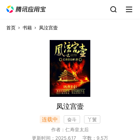
首页
书籍
凤泣宫壸
凤泣宫壸
连载中
奋斗
丫鬟
作者：
仁寿皇太后
更新时间：
2025.6.17
字数：
9.5
万