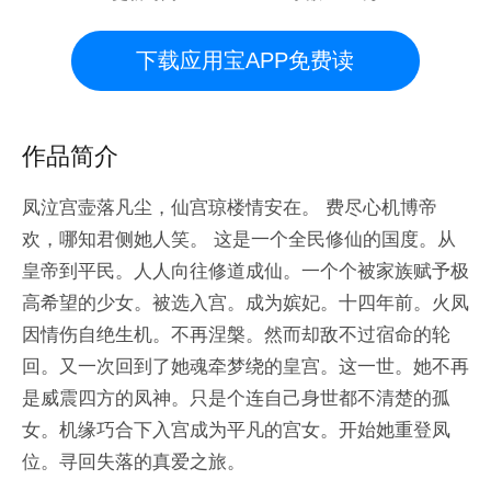
下载应用宝APP免费读
作品简介
凤泣宫壸落凡尘，仙宫琼楼情安在。 费尽心机博帝
欢，哪知君侧她人笑。 这是一个全民修仙的国度。从
皇帝到平民。人人向往修道成仙。一个个被家族赋予极
高希望的少女。被选入宫。成为嫔妃。十四年前。火凤
因情伤自绝生机。不再涅槃。然而却敌不过宿命的轮
回。又一次回到了她魂牵梦绕的皇宫。这一世。她不再
是威震四方的凤神。只是个连自己身世都不清楚的孤
女。机缘巧合下入宫成为平凡的宫女。开始她重登凤
位。寻回失落的真爱之旅。