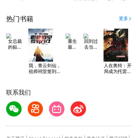
取技能！？
造金手指
热门书籍
更多
女总裁
重生
回到过
的贴身
最强
去当编
狂兵
邪仙
剧
我，青云剑仙，
人在奥特：开
祖师祠堂签到百
局成为托雷基
年
亚
联系我们