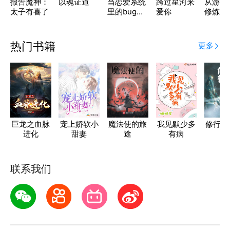
报告魔神：
以魂证道
当恋爱系统
跨过星河来
从游戏
太子有喜了
里的bug成
爱你
修炼
了精
热门书籍
更多
巨龙之血脉
宠上娇软小
魔法使的旅
我见默少多
修行之
进化
甜妻
途
有病
部
联系我们