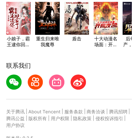
小娘子，霸
重生归来唯
盾击
十大动漫名
后母
王逮你回家
我魔尊
场面：开局
产，我
了
夜凯
财富被
了
联系我们
|
|
|
|
|
关于腾讯
About Tencent
服务条款
商务洽谈
腾讯招聘
|
|
|
|
|
腾讯公益
版权所有
用户权限
隐私政策
侵权投诉指引
用户协议