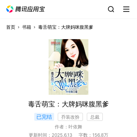
首页
书籍
毒舌萌宝：大牌妈咪腹黑爹
毒舌萌宝：大牌妈咪腹黑爹
已完结
乔装改扮
总裁
作者：
叶依舞
更新时间：
2025.6.13
字数：
156.8
万