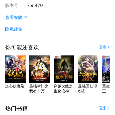
版本号
7.9.470
查看权限
隐私政策
你可能还喜欢
更多
道心伏魔录
最强掌门之
穿越火线之
最强医仙混
重生之
我有十万年
生化枪神
都市
王
BUFF
热门书籍
更多