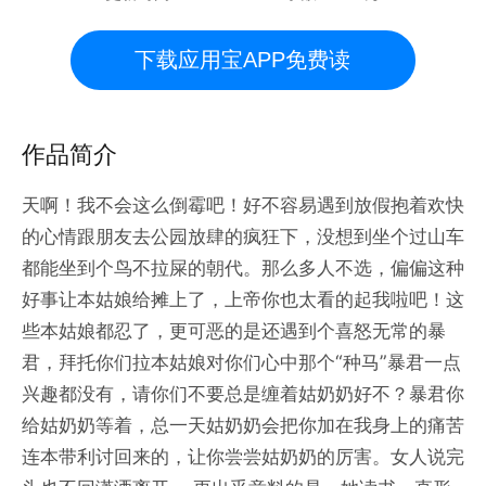
下载应用宝APP免费读
作品简介
天啊！我不会这么倒霉吧！好不容易遇到放假抱着欢快
的心情跟朋友去公园放肆的疯狂下，没想到坐个过山车
都能坐到个鸟不拉屎的朝代。那么多人不选，偏偏这种
好事让本姑娘给摊上了，上帝你也太看的起我啦吧！这
些本姑娘都忍了，更可恶的是还遇到个喜怒无常的暴
君，拜托你们拉本姑娘对你们心中那个“种马”暴君一点
兴趣都没有，请你们不要总是缠着姑奶奶好不？暴君你
给姑奶奶等着，总一天姑奶奶会把你加在我身上的痛苦
连本带利讨回来的，让你尝尝姑奶奶的厉害。女人说完