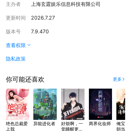
主办者
上海玄霆娱乐信息科技有限公司
更新时间
2026.7.27
版本号
7.9.470
查看权限
隐私政策
你可能还喜欢
更多
绝色总裁爱
异能进化者
好烦啊，一
两界化妆师
俺宝玉
上我
觉睡醒更火
朝当大