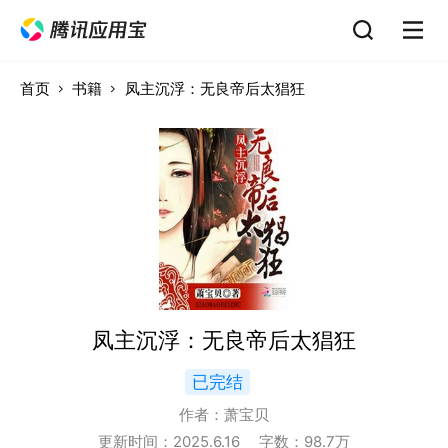
首页
书籍
凤主沉浮：无良帝后太猖狂
凤主沉浮：无良帝后太猖狂
已完结
作者：
萧宝贝
更新时间：
2025.6.16
字数：
98.7
万