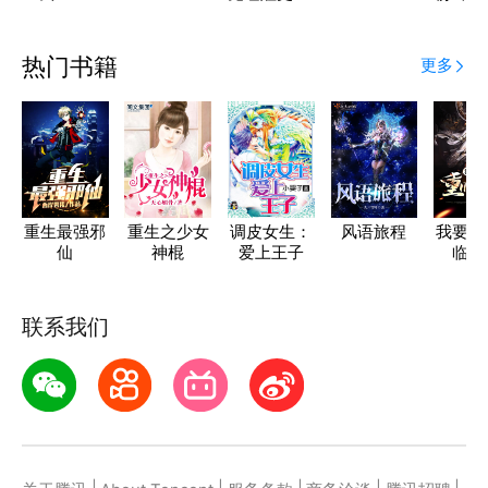
了
热门书籍
更多
重生最强邪
重生之少女
调皮女生：
风语旅程
我要地
仙
神棍
爱上王子
临阳
联系我们