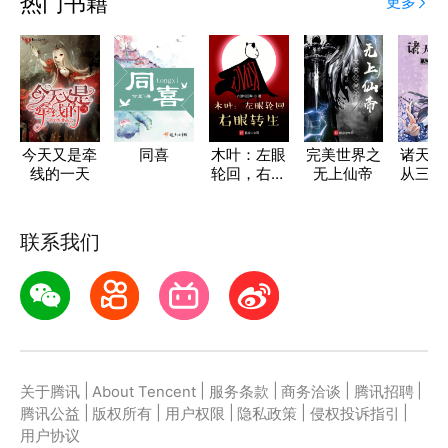
热门书籍
更多
今天又是牵
同喜
木叶：左眼
完美世界之
诸天直
线的一天
轮回，右眼
无上仙帝
从三国
转生
联系我们
|
|
|
|
|
关于腾讯
About Tencent
服务条款
商务洽谈
腾讯招聘
|
|
|
|
|
腾讯公益
版权所有
用户权限
隐私政策
侵权投诉指引
用户协议