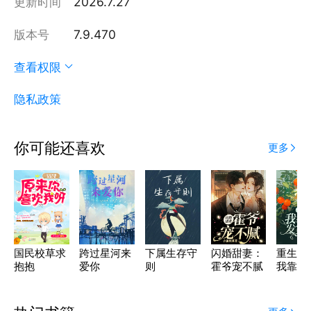
更新时间
2026.7.27
版本号
7.9.470
查看权限
隐私政策
你可能还喜欢
更多
国民校草求
跨过星河来
下属生存守
闪婚甜妻：
重生年
抱抱
爱你
则
霍爷宠不腻
我靠玄
家致富