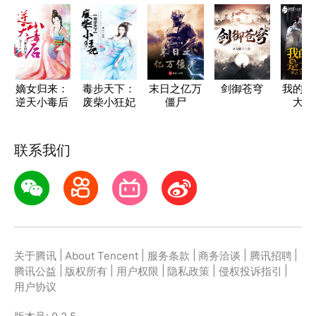
嫡女归来：
毒步天下：
末日之亿万
剑御苍穹
我的老
逆天小毒后
废柴小狂妃
僵尸
大魔
联系我们
|
|
|
|
|
关于腾讯
About Tencent
服务条款
商务洽谈
腾讯招聘
|
|
|
|
|
腾讯公益
版权所有
用户权限
隐私政策
侵权投诉指引
用户协议