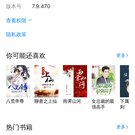
版本号
7.9.470
查看权限
隐私政策
你可能还喜欢
更多
八荒帝尊
聊斋之上仙
雨霁山河
女总裁的最
下属生
强高手
则
热门书籍
更多