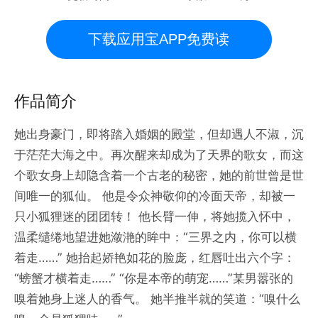
下载应用宝APP免费读
作品简介
她出身豪门，即将踏入婚姻的殿堂，但却遇人不淑，沉
于茫茫大海之中。再次醒来却成为了天界的歌女，而这
个歌女身上却隐含着一个古老的秘密，她的前世曾是世
间唯一的狐仙。 他是令众神敬仰的冷面天帝，却被一
只小狐狸迷的团团转！ 他长臂一伸，将她揽入怀中，
温柔缱绻地望进她潋滟的眸中：“三界之内，你可以横
着走……” 她抬起娇艳如花的脸庞，红唇吐出六个字：
“螃蟹才横着走……” “你是本帝的萌宠……”某男嚣张的
嗅着她身上迷人的香气。 她半推半就的笑道：“嗅什么