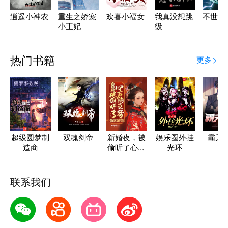
逍遥小神农
重生之娇宠
欢喜小福女
我真没想跳
不世妖
小王妃
级
热门书籍
更多
超级圆梦制
双魂剑帝
新婚夜，被
娱乐圈外挂
霸天
造商
偷听了心声
光环
的王爷要我
负责任
联系我们