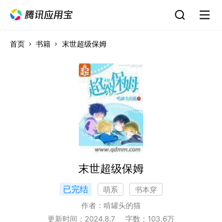
首页
书籍
末世超级保姆
末世超级保姆
已完结
萌系
书本穿
作者：
啃罐头的猫
更新时间：
2024.8.7
字数：
103.6
万