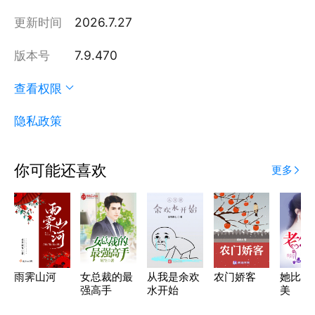
更新时间
2026.7.27
版本号
7.9.470
查看权限
隐私政策
你可能还喜欢
更多
雨霁山河
女总裁的最
从我是余欢
农门娇客
她比星
强高手
水开始
美