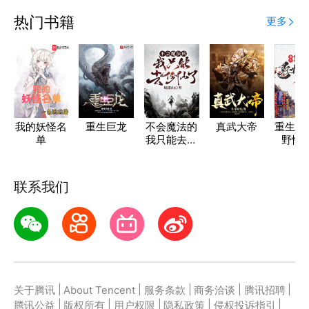
热门书籍
更多
我的妖怪名
重生巨龙
不会魔法的
真武大帝
重生19
单
我只能去修
野性
仙了
联系我们
|
|
|
|
|
关于腾讯
About Tencent
服务条款
商务洽谈
腾讯招聘
|
|
|
|
|
腾讯公益
版权所有
用户权限
隐私政策
侵权投诉指引