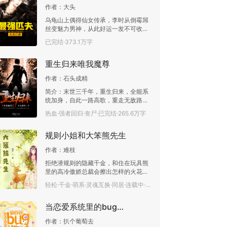
作者：
大头
乌龟山上偶得仙女传承，李时从倒霉屌
丝变魅力男神，从此好运一发不可收
拾，财源滚滚，桃色满天，李时行圣人
已完结·373.1万字
之礼，一一检验，只求长生！
重生归来唯我魔尊
作者：
石头成精
简介：末世三千年，重生归来，全能系
统加身，自此一路高歌，重走无敌路！
通俗版：地球半神级至尊强者莫余，于
热血·强者回归·丧尸·已完结·265.6万字
生命最终时刻，归档重生，重回三千年
前地球末世降临的时刻。 上一世我登临
规则小姐和大笨熊先生
世界之巅，俯瞰众生，却最终眼睁睁的
看着爱我的人化作灰烬。 这一世只愿不
作者：
难枝
负前尘不负卿，杀遍诸天我称尊！ 欢迎
加入石头成精的正版读者群：重生归来
拒绝潜规则的隐藏千金，和住在玩具熊
58502315，进群验证！
里的高冷傲娇总裁会擦出怎样的火花？
明明是为了躲避脑残才假扮的男女朋
轻松·千金·萌系·灵魂互换·同居·连载中·27.8万字
友，可最后怎么就纠缠不清了呢？ 呵，
某男斜睨着狭长的双眼都睡了这么久了
当恋爱系统里的bug成了精
现在想分开？不存在的。二哈一个激灵
看向男主人，嗯有杀气。
作者：
扒个葡萄去