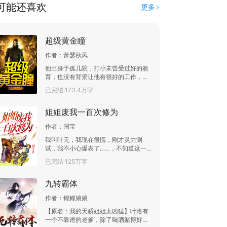
可能还喜欢
更多
超级黄金瞳
作者：
萧瑟秋风
他出身于孤儿院，打小未曾受过好的教
育，也没有背景让他有很好的工作，如
果不出意外，他这一生终将会平平淡
已完结·173.4万字
淡，庸碌平凡。但这一天，他被一块从
天而降的玻璃砸中了脑袋，从此开启了
姐姐废我一百次修为
开挂人生！
作者：
国宝
我叫叶无，我现在很慌，刚才灵力测
试，我不小心爆表了……，不知道这一
次是大姐亲自动手，还是五姐来……最
已完结·125万字
好不要是三姐，她废修为的方式，太粗
暴了！姐姐们：“是咱七绝宫的女弟子不
九转霸体
漂亮，还是灵石不够花？谁让你去修炼
了！败家，使劲败家，不准修炼！听到
作者：
锦鲤娘娘
没有叶无！”
【原名：我的天骄姐姐太凶猛】叶洛有
一个不靠谱的老爹，除了喝酒赌博好