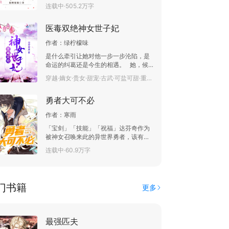
色，简直一无是处。但他却给了叶洛一
连载中·505.2万字
本神奇的功法九转霸体诀。九转霸体，
肉身无敌，一拳破天。九转霸瞳，洞察
医毒双绝神女世子妃
细微，万物可查。九转金骨，无坚不
摧，堪比神器。九转狂血，狂暴无敌，
作者：
绿柠檬味
至高血脉。九转丹海，灵气海洋，蕴含
万千。九转神魂，灵魂强韧，无视幻
是什么牵引让她对他一步一步沦陷，是
术。而且，叶洛还有六个绝代天骄的姐
命运的纠葛还是今生的相遇。 她，候
姐。大姐圣地之主，战力顶尖，一方霸
府嫡女，本该一生尊荣，却背负着命运
穿越·嫡女·贵女·甜宠·古武·可盐可甜·重生·爽文·已完结·108.6万字
主。二姐浪迹天涯，修为卓绝，一代神
的使命。 他，看似公主之子，却一生
帝。三姐御兽至尊，神兽无数，一宗之
暗自筹谋，只为报仇。这一生她遇见
主。四姐医界巅峰，起死回生，妙手仁
勇者大可不必
他，不是这辈子的相遇，而是命运的牵
心。五姐阵法帝尊，阵...
扯早在很久之前就已拉扯不清。 在下
作者：
寒雨
真缺个世子妃，婉婉你可愿意？ 原来两
世他们之间都是彼此的朱砂痣，原来始
「宝剑」「技能」「祝福」达芬奇作为
终的一人就是他（她） 本文双洁！男女
被神女召唤来此的异世界勇者，该有的
主身心干净！！！喜欢看古言甜文的可
BUG，都已经到手了。他来这里的任务
连载中·60.9万字
以跳坑！ （作者是个极其不要脸的，不
只有一个，响应国家，咳咳……响应神
管是好评差评我都要！成年人不做选
女的号召，打倒大恶魔！
择，都要！！！）
门书籍
更多
最强匹夫