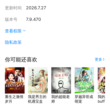
更新时间
2026.7.27
版本号
7.9.470
查看权限
隐私政策
你可能还喜欢
更多
重生之激情
我是男主的
我的超能老
穿越异世成
我的S
岁月
机遇宝盒
师
萌宠
buff
限叠加