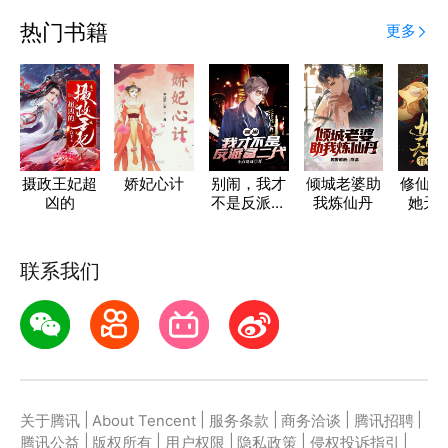
热门书籍
更多
摄政王妃超
娇妃心计
别闹，我才
倾城老婆助
修仙：
凶的
不是反派富
我炼仙丹
她天
二代
种，有
强
联系我们
|
|
|
|
|
关于腾讯
About Tencent
服务条款
商务洽谈
腾讯招聘
|
|
|
|
|
腾讯公益
版权所有
用户权限
隐私政策
侵权投诉指引