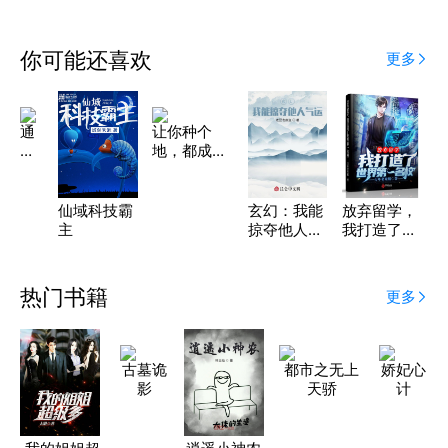
你可能还喜欢
更多
通
让你种个
天
地，都成不
神
死神药了？
途
仙域科技霸
玄幻：我能
放弃留学，
主
掠夺他人气
我打造了世
运
界第一名校
热门书籍
更多
古墓诡
都市之无上
娇妃心
影
天骄
计