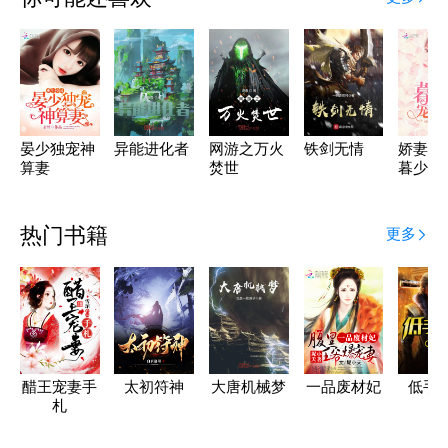
晏少独宠神
异能进化者
网游之万火
铁剑无情
娇妻有
算妻
焚世
暮少，
瘾
热门书籍
更多
醋王宠妻手
太初符神
大唐机械梦
一品废材妃
低手
札