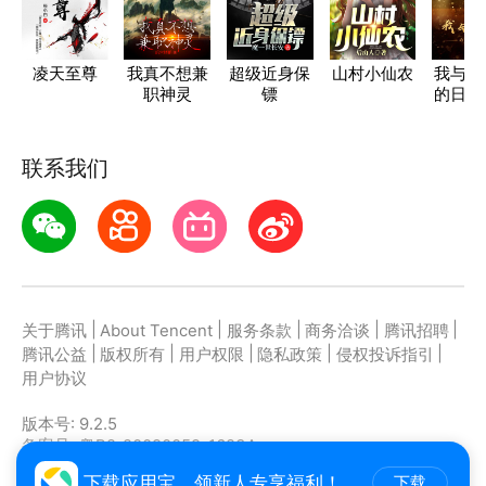
凌天至尊
我真不想兼
超级近身保
山村小仙农
我与女
职神灵
镖
的日常
联系我们
|
|
|
|
|
关于腾讯
About Tencent
服务条款
商务洽谈
腾讯招聘
|
|
|
|
|
腾讯公益
版权所有
用户权限
隐私政策
侵权投诉指引
用户协议
版本号:
9.2.5
备案号: 粤B2-20090059-1623A
主办者: 深圳市腾讯计算机系统有限公司
下载应用宝，领新人专享福利！
下载