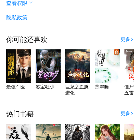
查看权限
隐私政策
你可能还喜欢
更多
最强军医
鉴宝狂少
巨龙之血脉
翡翠瞳
僵尸：
进化
五雷法
杀任老
热门书籍
更多