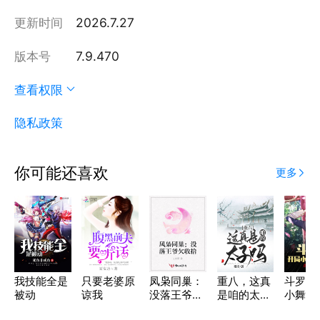
更新时间
2026.7.27
版本号
7.9.470
查看权限
隐私政策
你可能还喜欢
更多
我技能全是
只要老婆原
凤枭同巢：
重八，这真
斗罗：
被动
谅我
没落王爷欠
是咱的太子
小舞是
收拾
吗？
儿