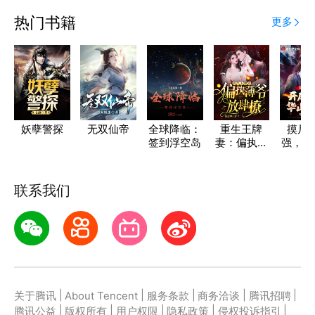
热门书籍
更多
妖孽警探
无双仙帝
全球降临：
重生王牌
摸尸
签到浮空岛
妻：偏执薄
强，开
爷，放肆撩
到华山
联系我们
|
|
|
|
|
关于腾讯
About Tencent
服务条款
商务洽谈
腾讯招聘
|
|
|
|
|
腾讯公益
版权所有
用户权限
隐私政策
侵权投诉指引