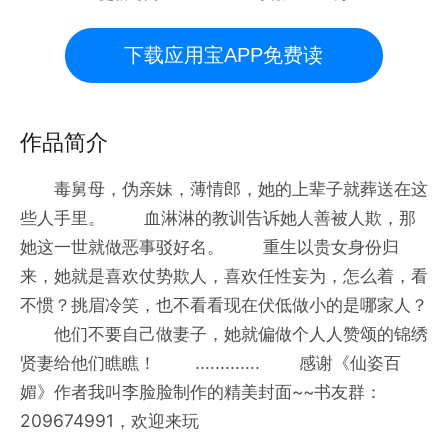
下载应用宝APP免费读
作品简介
毒舅母，伪亲妹，薄情郎，她的上辈子就葬送在这
些人手里。 血淋淋的教训告诉她人善被人欺，那
她这一世就做恶事驳好名。 重生以贵女身份归
来，她就是喜欢仗势欺人，喜欢任性妄为，怎么着，看
不惯？挑眉冷笑，也不看看现在伏低做小的是哪家人？
他们不要自己做妻子，她就偏做个人人赞颂的锦绣
贤妻给他们瞧瞧！ ............. 感谢《仙姿百
媚》作者我叫李脸脸制作的精美封面~~书友群：
209674991，欢迎来玩