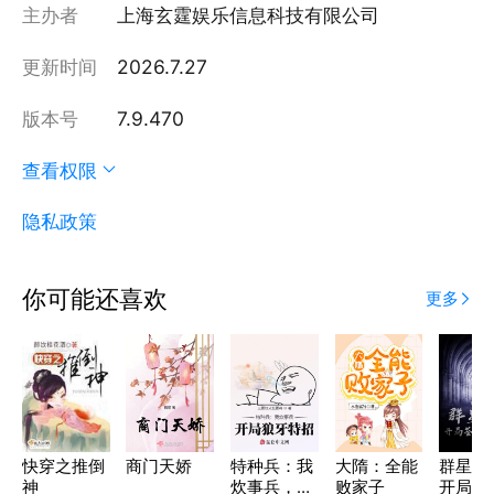
主办者
上海玄霆娱乐信息科技有限公司
更新时间
2026.7.27
版本号
7.9.470
查看权限
隐私政策
你可能还喜欢
更多
快穿之推倒
商门天娇
特种兵：我
大隋：全能
群星归
神
炊事兵，开
败家子
开局签