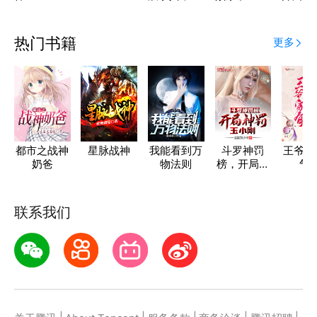
局狼牙特招
灵之书
热门书籍
更多
都市之战神
星脉战神
我能看到万
斗罗神罚
王爷家
奶爸
物法则
榜，开局神
气
罚玉小刚
联系我们