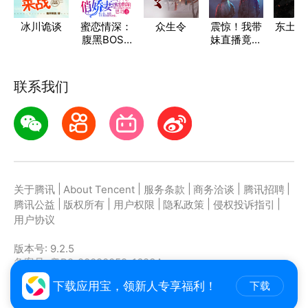
冰川诡谈
蜜恋情深：
众生令
震惊！我带
东土志
腹黑BOSS
妹直播竟然
鉴
俏娇妻
人气能加点
联系我们
|
|
|
|
|
关于腾讯
About Tencent
服务条款
商务洽谈
腾讯招聘
|
|
|
|
|
腾讯公益
版权所有
用户权限
隐私政策
侵权投诉指引
用户协议
版本号:
9.2.5
备案号: 粤B2-20090059-1623A
主办者: 深圳市腾讯计算机系统有限公司
下载应用宝，领新人专享福利！
下载
Copyright ©2021-2026 Tencent. All Rights Reserved