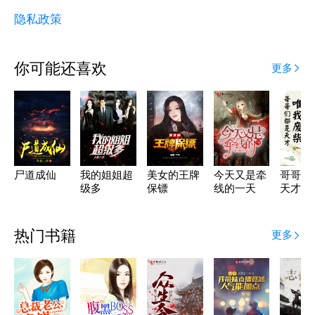
隐私政策
你可能还喜欢
更多
尸道成仙
我的姐姐超
美女的王牌
今天又是牵
哥哥们
级多
保镖
线的一天
天才唯
柴
热门书籍
更多