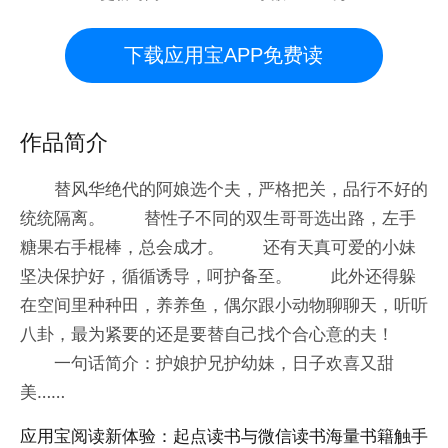
下载应用宝APP免费读
作品简介
替风华绝代的阿娘选个夫，严格把关，品行不好的
统统隔离。 替性子不同的双生哥哥选出路，左手
糖果右手棍棒，总会成才。 还有天真可爱的小妹
坚决保护好，循循诱导，呵护备至。 此外还得躲
在空间里种种田，养养鱼，偶尔跟小动物聊聊天，听听
八卦，最为紧要的还是要替自己找个合心意的夫！
一句话简介：护娘护兄护幼妹，日子欢喜又甜
美……
应用宝阅读新体验：起点读书与微信读书海量书籍触手