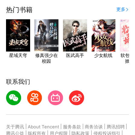
热门书籍
更多
星域天穹
修真强少在
医武高手
少女航线
软包子
校园
掀桌
联系我们
|
|
|
|
|
关于腾讯
About Tencent
服务条款
商务洽谈
腾讯招聘
|
|
|
|
|
腾讯公益
版权所有
用户权限
隐私政策
侵权投诉指引