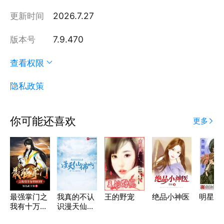
更新时间
2026.7.27
版本号
7.9.470
查看权限
隐私政策
你可能还喜欢
更多
最强掌门之
我真的不认
王的野宠
绝品小神医
明星天
我有十万年
识漫天仙佛
BUFF
啊