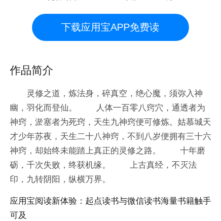
下载应用宝APP免费读
作品简介
灵修之道，炼法身，碎真空，绝心魔，须弥入神
幽，羽化而登仙。 人体一百零八窍穴，通透者为
神窍，淤塞者为死窍，天生九神窍便可修炼。姑慕城天
才少年苏夜，天生二十八神窍，不到八岁便拥有三十六
神窍，却始终未能踏上真正的灵修之路。 十年磨
砺，千次失败，终获机缘。 上古真经，不灭法
印，九转阴阳，纵横万界。
应用宝阅读新体验：起点读书与微信读书海量书籍触手
可及