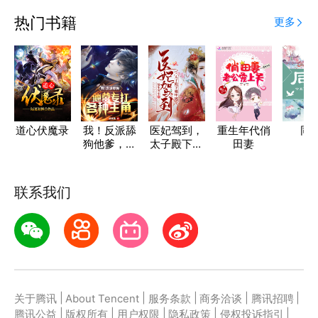
热门书籍
更多
道心伏魔录
我！反派舔
医妃驾到，
重生年代俏
同
狗他爹，专
太子殿下哪
田妻
打各种主角
里逃
联系我们
|
|
|
|
|
关于腾讯
About Tencent
服务条款
商务洽谈
腾讯招聘
|
|
|
|
|
腾讯公益
版权所有
用户权限
隐私政策
侵权投诉指引