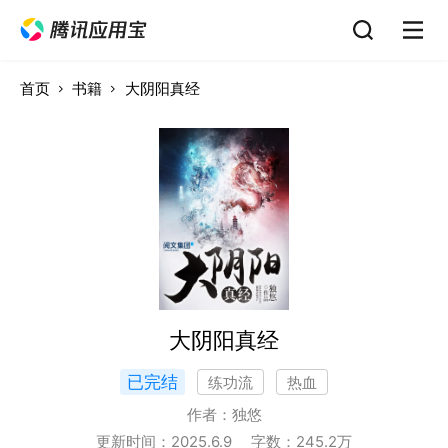
首页
书籍
大阴阳真经
大阴阳真经
已完结
练功流
热血
作者：
独悠
更新时间：
2025.6.9
字数：
245.2
万