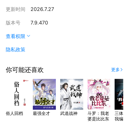
更新时间
2026.7.27
版本号
7.9.470
查看权限
隐私政策
你可能还喜欢
更多
俗人回档
最强全才
武道战神
斗罗：我老
三体入
婆是比比东
我编造
斋