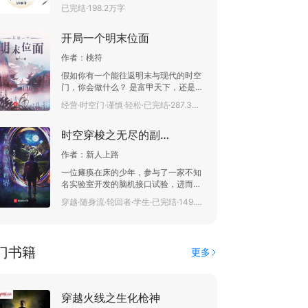
强者西王母传授昆仑十二金仙之道，被
已完结·198.2万字
西王母认为他是西王母之师父转世重
生！洛离知道，自己并不是，自己只是
开局一个明末位面
一个穿越众，得到十二金仙秘法，必备
对方清理门户，想要活下去，必须在百
作者：
桃符
年内，乘着西王母沉眠，杀上人类圣地
昆仑山，击杀西王母。他不知道，其实
假如你有一个能往返明末与现代的时空
他真的就是强者转世，之所以穿越，就
门，你会做什么？ 是富甲天下，还是安
是灵魂回归！三生恋人，对面相逢，尘
邦定国。 是享受生活，还是驱除鞑虏。
经营·时空门·谨慎·轻松·已完结·287.3万字
缘若何！得到昆仑十二金仙之道的洛
小孩子才会做选择，而李朝生选择都
离，开始在茫茫尘世中奋斗挣扎，一步
要。
步踏上巅峰！我有仙剑，问情谁家！
时空穿梭之无尽的副本世界
作者：
新人上路
一位瘫痪在床的少年，参与了一家不知
名实验室开发的脑机接口试验，进而遭
遇了神奇的穿越事件。 体质虽然虚弱不
穿越·随身流·轮回者·学生·已完结·149.7万字
堪，然而不治之症却已经痊愈，穿越在
无尽的副本世界，进而获得一次又一次
的突破成长。 既有可打怪升级的游戏空
间，也有暗藏怪物的现实世界，亦有科
门书籍
更多
技树点歪的离奇副本，还有灵气涌动可
练气长生的神奇时空…… 无尽的副本世
界，无限的成长空间。
穿越火线之生化枪神