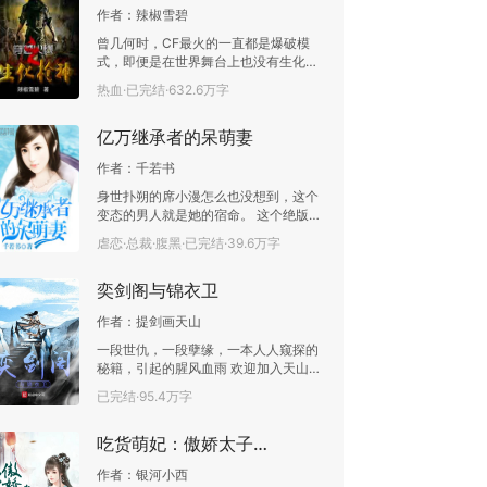
作者：
辣椒雪碧
曾几何时，CF最火的一直都是爆破模
式，即便是在世界舞台上也没有生化的
一席之地。 然而，就在某年某月的某一
热血·已完结·632.6万字
天，一款名为《大灾变》的CF续作彻底
颠覆了这个局面！ 楚凡，一直找不到工
亿万继承者的呆萌妻
作的苦逼大学生，误入美女工作室，靠
着非凡的枪法和身法，走上了电竞之
作者：
千若书
巅，延续了枪神传奇！ 雪碧新书《英雄
联盟之狂暴重生》将于3月15号前后火
身世扑朔的席小漫怎么也没想到，这个
热上市，敬请期待！
变态的男人就是她的宿命。 这个绝版腹
黑男，表这么霸道，好不好？ “我比他
虐恋·总裁·腹黑·已完结·39.6万字
帅，比他有钱，是你的不二选择。”某男
自信满满的说道。 “真是个自恋的男
奕剑阁与锦衣卫
银……”她小声嘀咕着，果断接受不了这
男人的无良。 “说什么都晚了，小妞别
作者：
提剑画天山
忘了，你已经是我楚傲东的老婆了，给
我安分点，不然你心里想着谁，我就灭
一段世仇，一段孽缘，一本人人窥探的
了谁！”某男真是受不了自家这个朝三暮
秘籍，引起的腥风血雨 欢迎加入天山：
四的老婆，给予了年度最严厉警告。
一交流群，群聊号码：373942682
已完结·95.4万字
“嘿嘿，老公，我能说我心里想的是你
吗？满满的全是你……” “……”
吃货萌妃：傲娇太子追妻忙
作者：
银河小西