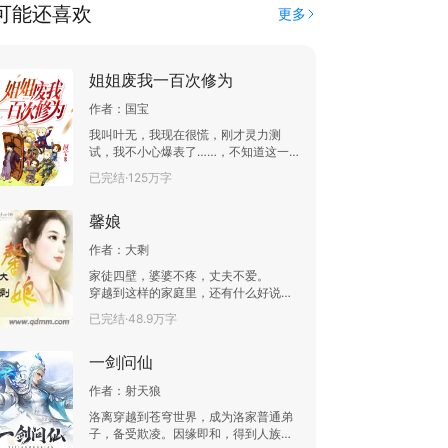
可能还喜欢
更多
姐姐废我一百次修为
作者：
国宝
我叫叶无，我现在很慌，刚才灵力测
试，我不小心爆表了……，不知道这一
次是大姐亲自动手，还是五姐来……最
已完结·125万字
好不要是三姐，她废修为的方式，太粗
暴了！姐姐们：“是咱七绝宫的女弟子不
馨娘
漂亮，还是灵石不够花？谁让你去修炼
了！败家，使劲败家，不准修炼！听到
作者：
大剩
没有叶无！”
家徒四壁，婆婆不疼，丈夫不爱。
穿越到这样的家庭里，还有什么好说
的，一句话，和离，必须马上。 好
已完结·48.9万字
吧，小包子，跟着娘亲奔小康去。
－－－－－－－－－－－－－－－－－
一剑问仙
－－－－－－－－－－－－－ 本文
重点写和离后的事情，靠着智慧一路经
作者：
射天狼
商，当然，肯定少不了男主角啦
***** 粉红累积五张加更，单天订
洛离穿越到苍穹世界，成为洛家普通弟
阅满三百加更。
子，备受欺凌。因缘即和，得到人族最