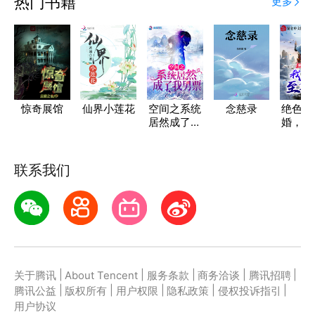
热门书籍
更多
惊奇展馆
仙界小莲花
空间之系统
念慈录
绝色女
居然成了我
婚，我
男票
至尊身
联系我们
|
|
|
|
|
关于腾讯
About Tencent
服务条款
商务洽谈
腾讯招聘
|
|
|
|
|
腾讯公益
版权所有
用户权限
隐私政策
侵权投诉指引
用户协议