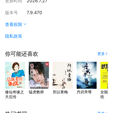
更新时间
2026.7.27
版本号
7.9.470
查看权限
隐私政策
你可能还喜欢
更多
修仙奇缘之
猛虎教师
所以青梅
丹武帝尊
全能武
天厄传
统