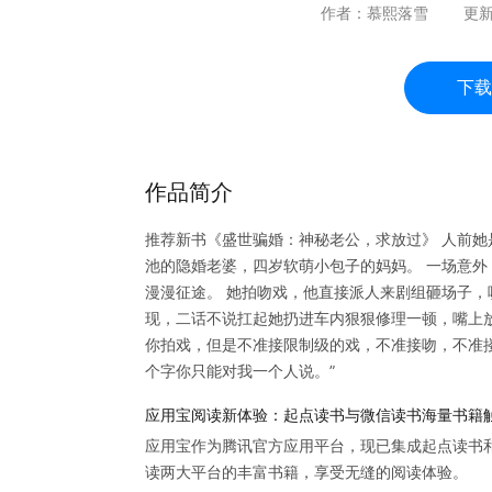
作者：
慕熙落雪
更
下载
作品简介
推荐新书《盛世骗婚：神秘老公，求放过》 人前
池的隐婚老婆，四岁软萌小包子的妈妈。 一场意
漫漫征途。 她拍吻戏，他直接派人来剧组砸场子，
现，二话不说扛起她扔进车内狠狠修理一顿，嘴上放出
你拍戏，但是不准接限制级的戏，不准接吻，不准
个字你只能对我一个人说。”
应用宝阅读新体验：起点读书与微信读书海量书籍
应用宝作为腾讯官方应用平台，现已集成起点读书
读两大平台的丰富书籍，享受无缝的阅读体验。