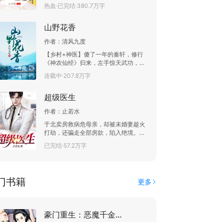
通大学生，年轻的古董保养师刘易阳意
热血·已完结·380.7万字
外的得到了上古神器传承，不管他愿不
愿意，都必须接受神器传承者的身份，
山野花香
一步一步踏向巅峰。
作者：
清风九度
【乡村+神医】傻了一年的秦轩，修行
《神农仙经》归来，左手惊天武功，右
手绝世医术，带领村民发家致富，种蔬
连载中·207.8万字
菜，建工厂，开办农家乐……一路高歌
猛进，将石头村打造成‘世界第一村’！秦
超级医生
轩看着无数来采访的记者，无比真诚的
说道。“其实，我真的只是一个农民！”
作者：
止若水
于北卖房救病危母亲，却被未婚妻趁火
打劫，还骗走全部房款，陷入绝境。却
意外获得奇门医术、五行技能传承。那
已完结·57.2万字
些蔑视我的人，后悔莫及；欺负我的
人，报应不爽......
门书籍
更多
豪门重生：恶魔千金归来