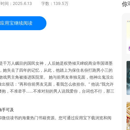
你
新时间：
2025.6.13
字数：
139.5
万
应用宝继续阅读
她是千万人瞩目的国民女神，人后她是权势倾天睥睨商业帝国谭墨
外，她失去了四年的记忆，从此，他踏上为保住名份打跑男小三的
吻戏男主角被揍进医院里。 她与前男友单独见面，他神出鬼没出
狠话：“再和你前男友见面，看我怎么收拾你。” 他说:“我允许
搂抱，不准牵手……不准对别的男人说我爱你，台词也不行，那三
触手可及
和微信读书的海量热门书籍资源。您可通过应用宝下载浏览和阅