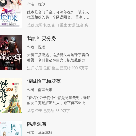
作者：
犹似
她本是名门千金，却流落在外，被亲人
找回却落入另一个阴谋圈套。 重生，她
挟着复仇的怒焰，养女伪善，继母继妹
总裁·腹黑·复仇·豪门·重生·女强·逆袭·爽文·已完结·437.7万字
贪婪，她就偏要将她们打回原形，渣男
深情，“给我圆润滴滚粗，你丫说爱就是
我的神灵分身
侮辱爱！” 任你们鬼魅魍魉粉墨登场，
我自翻手为云，覆手为雨，建立属于自
作者：
悦燃
己的商业王国，坐拥亿万家财，璀璨夺
目令世界瞩目。 某帝国财阀总裁：“先
大魔王搭建起，连接魔法与地球宇宙的
盖个章宣告所有权，我会等你慢慢长
桥梁，牵引着诸神目光，以隐蔽的方式
大！” 女王强势回归，商战硝烟她玩弄
从天而降，微笑：“我带来了力量、荣
法师·机智·位面·重生·已完结·190.5万字
于股掌之中，权利倾轧她游刃有余，阴
耀、权柄和死亡！” 吴辰接过魔王
谋算计：“那个谁谁谁你们洗洗睡吧！”
的大礼包，纠结了半晌，小心翼翼的问
男女身心干净，高宠撒狗粮文，求支
倾城惊了梅花落
道：“还有什么选项？”
持！ 新书《表哥万福》——
作者：
南国女帝
“春馆的公子们个个都是绝顶美男，春馆
的女子更是娇媚动人，殿下何不乘此机
会享受一番再走呢？” 她偷梁换柱成了
虐恋·帝王·已完结·28.9万字
周家小姐，入宫后又顺利成了他的太子
妃……
隔岸观海
作者：
莫须本须