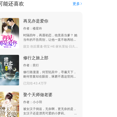
可能还喜欢
更多
再见亦是爱你
作者：
楼星吟
时隔四年，再遇初恋，他竟喜当爹？ 她
当年的不告而别，让他一直不敢再轻涉
感情。 结果，这一次再碰面，她竟有了
甜文·别后重逢·萌宝·HE·家长里短·日久生情·姐弟恋·甜宠·已完结·5.3万字
孩子！ 天缘际会，他发现对她很在乎，
放不下……他爱她！ 他正打算要重新追
修行之旅上部
求她的时候，自家亲妈给他一个惊天大
消息，他是已婚身份，而且她便是他的
作者：
奕行
合法妻子！ 这，这是怎么一回事？
………… 新书《皇叔的咸鱼爱妃手握空间
修行路漫漫，何苦陷其中，寻遍天下，
灵泉》已发布！
耐何答案却在眼前，琢磨不透这世间悲
怆，行到无路时，该往何方去！
已完结·43.4万字
娶个天师做老婆
作者：
小小羽
被女汉子倒追，无奈啊，更无奈的是，
女汉子还是漂亮可爱的小萝莉。 普