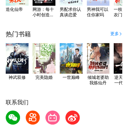
造化仙帝
网游：每十
男配求你认
男神我可以
一枝红
小时创造一
真谈恋爱
住你家吗
农门
个BUG
热门书籍
更多
神武双修
完美隐婚
一世巅峰
倾城老婆助
逆天修
我炼仙丹
一代杀
上九
联系我们