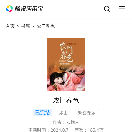
首页
书籍
农门春色
农门春色
已完结
冰山
欢喜冤家
作者：
云栖木
更新时间：
2024.8.7
字数：
165.4
万