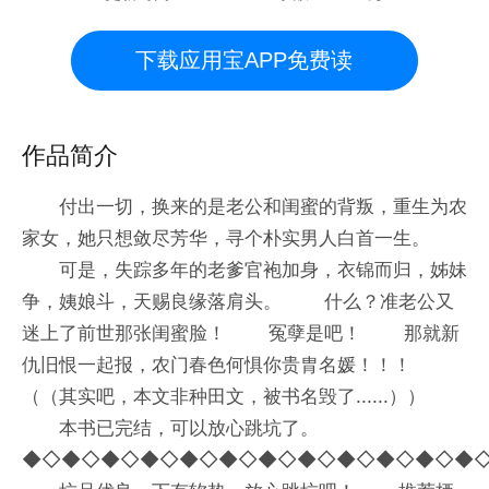
下载应用宝APP免费读
作品简介
付出一切，换来的是老公和闺蜜的背叛，重生为农
家女，她只想敛尽芳华，寻个朴实男人白首一生。
可是，失踪多年的老爹官袍加身，衣锦而归，姊妹
争，姨娘斗，天赐良缘落肩头。 什么？准老公又
迷上了前世那张闺蜜脸！ 冤孽是吧！ 那就新
仇旧恨一起报，农门春色何惧你贵胄名媛！！！
（（其实吧，本文非种田文，被书名毁了......））
本书已完结，可以放心跳坑了。
◆◇◆◇◆◇◆◇◆◇◆◇◆◇◆◇◆◇◆◇◆◇◆