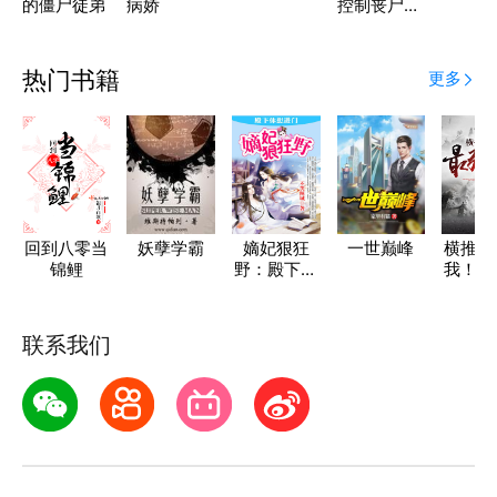
的僵尸徒弟
病娇
控制丧尸进
化
热门书籍
更多
回到八零当
妖孽学霸
嫡妃狠狂
一世巅峰
横推诸
锦鲤
野：殿下休
我！最
想进门
派
联系我们