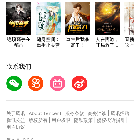
绝顶高手在
随身空间：
重生后我暴
人在西游，
直播三
都市
重生小夫妻
富了！
开局救了泾
这个主
河龙王
不稳
联系我们
|
|
|
|
|
关于腾讯
About Tencent
服务条款
商务洽谈
腾讯招聘
|
|
|
|
|
腾讯公益
版权所有
用户权限
隐私政策
侵权投诉指引
用户协议