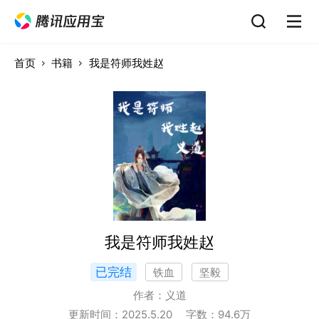
首页
书籍
我是符师我姓赵
我是符师我姓赵
已完结
铁血
坚毅
作者：
义道
更新时间：
2025.5.20
字数：
94.6
万