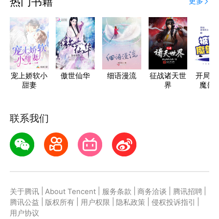
热门书籍
更多
宠上娇软小
傲世仙华
细语漫流
征战诸天世
开局被
甜妻
界
魔兽
联系我们
|
|
|
|
|
关于腾讯
About Tencent
服务条款
商务洽谈
腾讯招聘
|
|
|
|
|
腾讯公益
版权所有
用户权限
隐私政策
侵权投诉指引
用户协议