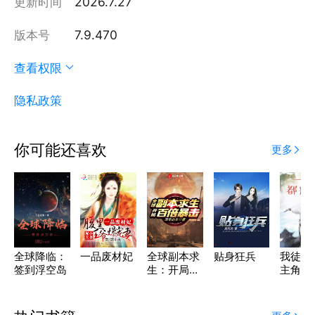
更新时间
2026.7.27
版本号
7.9.470
查看权限
隐私政策
你可能还喜欢
更多
全球降临：
一品废材妃
全球副本求
贴身狂兵
我徒弟
签到浮空岛
生：开局百
主角
倍暴击