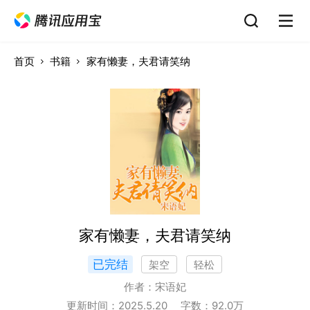
首页
书籍
家有懒妻，夫君请笑纳
家有懒妻，夫君请笑纳
已完结
架空
轻松
作者：
宋语妃
更新时间：
2025.5.20
字数：
92.0
万