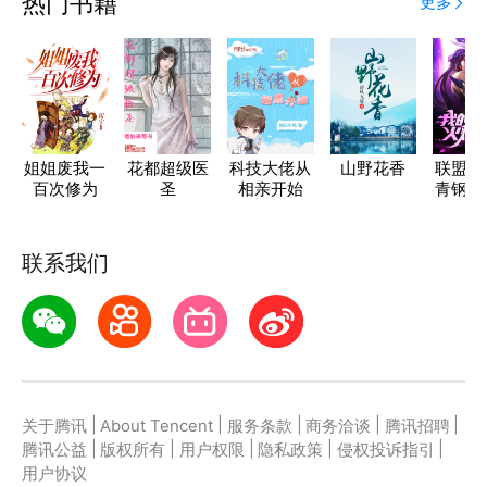
热门书籍
更多
姐姐废我一
花都超级医
科技大佬从
山野花香
联盟：
百次修为
圣
相亲开始
青钢影
全网
联系我们
|
|
|
|
|
关于腾讯
About Tencent
服务条款
商务洽谈
腾讯招聘
|
|
|
|
|
腾讯公益
版权所有
用户权限
隐私政策
侵权投诉指引
用户协议