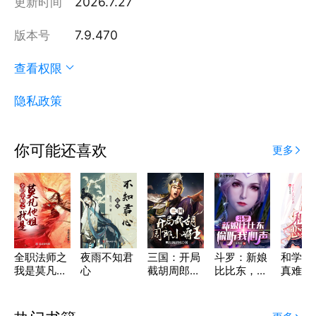
更新时间
2026.7.27
版本号
7.9.470
查看权限
隐私政策
你可能还喜欢
更多
全职法师之
夜雨不知君
三国：开局
斗罗：新娘
和学姐
我是莫凡他
心
截胡周郎小
比比东，偷
真难
姐
霸王
听我心声