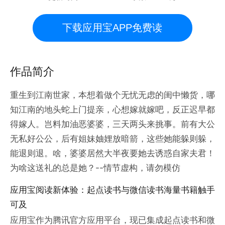
下载应用宝APP免费读
作品简介
重生到江南世家，本想着做个无忧无虑的闺中懒货，哪
知江南的地头蛇上门提亲，心想嫁就嫁吧，反正迟早都
得嫁人。岂料加油恶婆婆，三天两头来挑事。前有大公
无私好公公，后有姐妹妯娌放暗箭，这些她能躲则躲，
能退则退。啥，婆婆居然大半夜要她去诱惑自家夫君！
为啥这送礼的总是她？--情节虚构，请勿模仿
应用宝阅读新体验：起点读书与微信读书海量书籍触手
可及
应用宝作为腾讯官方应用平台，现已集成起点读书和微