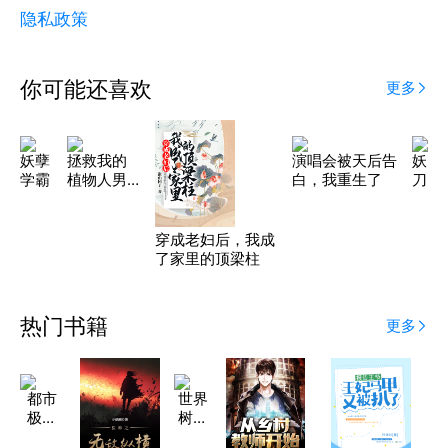
隐私政策
你可能还喜欢
更多
妖孽
拯救我的
演唱会被天后告
妖
学霸
植物人男
白，我重生了
刀
友
穿成老妇后，我成
了家里的顶梁柱
热门书籍
更多
都市
世界
极品
树之
邪少
祖