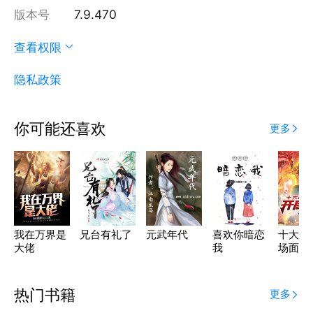
版本号
7.9.470
查看权限
隐私政策
你可能还喜欢
更多
我在万界是
兄台有礼了
元武年代
喜欢你暗恋
十大动
大佬
我
场面：
夜凯
热门书籍
更多