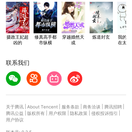
摄政王妃超
修真高手都
穿越婚然天
炼道封玄
我的夫
凶的
市纵横
成
在太妖
联系我们
|
|
|
|
|
关于腾讯
About Tencent
服务条款
商务洽谈
腾讯招聘
|
|
|
|
|
腾讯公益
版权所有
用户权限
隐私政策
侵权投诉指引
用户协议