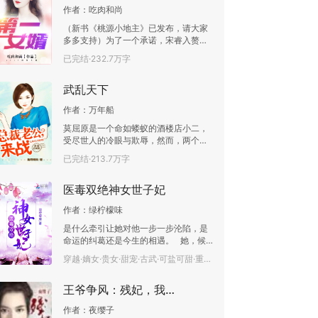
作者：
吃肉和尚
（新书《桃源小地主》已发布，请大家
多多支持）为了一个承诺，宋睿入赘苏
家做了上门为婿。结果却被苏家人视为
已完结·232.7万字
吃软饭的窝囊废，受尽嘲讽与唾弃，就
连那如花似玉的老婆对他也是百般刁
武乱天下
难，连床都不让上。殊不知他乃是夜色
下的王者，令无数人闻风丧胆。当他露
作者：
万年船
出锋芒的那一刻，整个世界都将为之颤
栗！
莫屈原是一个命如蝼蚁的酒楼店小二，
受尽世人的冷眼与欺辱，然而，两个武
林高人的打赌和一只透明的蜘蛛却改变
已完结·213.7万字
了他一生的命运！
医毒双绝神女世子妃
作者：
绿柠檬味
是什么牵引让她对他一步一步沦陷，是
命运的纠葛还是今生的相遇。 她，候
府嫡女，本该一生尊荣，却背负着命运
穿越·嫡女·贵女·甜宠·古武·可盐可甜·重生·爽文·已完结·108.6万字
的使命。 他，看似公主之子，却一生
暗自筹谋，只为报仇。这一生她遇见
王爷争风：残妃，我错了
他，不是这辈子的相遇，而是命运的牵
扯早在很久之前就已拉扯不清。 在下
作者：
夜缨子
真缺个世子妃，婉婉你可愿意？ 原来两