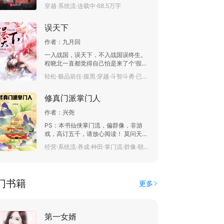
是，我一出生就被诅咒了。 作为一个被
穿越·系统流·连载中·68.5万字
诅咒者，我想活下去，正大光明的，活
下去。 这是一个被诅咒者，由生到死的
误天下
故事。 他的旅途，他的见闻，他的使
命，以及……
作者：
九月回
————————————————————
粉丝群:92754443
一入战国，误天下，不入战国误终生。
程晓北一直都觉得自己怕是来了个‘假穿
越’！ 没有绝世美颜、没有显贵身世、甚
轻松·极品前任·腹黑·穿越·斗智斗勇·已完结·9.8万字
至都没有自由身。 但既然来到了这热血
沸腾的战国，就不能白走一趟，当不了
修真门派掌门人
红颜祸水，那就当‘乱世贼子’得了。
作者：
兴尧
PS：本书仙侠掌门流，偏群像，非游
戏，高订五千，请放心阅读！ 莫问天附
带游戏功能穿越到修真世界，成为无极
经营·系统流·养成·种田·掌门流·群像·朝堂江湖·宗门·连载中·370.9万字
门掌门。 无极门，一个频临灭亡的炼气
小门派，开始发生翻天覆地的变化。 只
要门派升级，便会有功能强大的门派建
筑，无极门从此走向门派称霸之路。
门书籍
更多
第一女婿