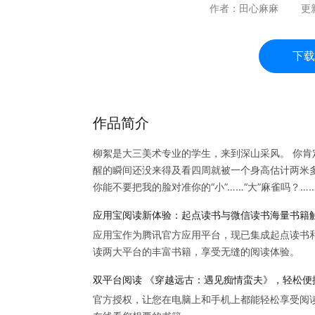
作者：
田心麻麻
更
下载
作品简介
柳絮是大三美术专业的学生，来到深山采风。 你肯
醒的瞬间还没来得及看四周就被一个身高估计两米多
你能不要把我的脸对准你的“小”……“大”麻雀吗？……
应用宝阅读新体验：起点读书与微信读书海量书籍
应用宝作为腾讯官方应用平台，现已集成起点读书
读两大平台的丰富书籍，享受无缝的阅读体验。
双平台阅读 《穿越远古：遇见痴情蛮夫》，轻松便
官方授权，让您在电脑上和手机上都能轻松享受阅