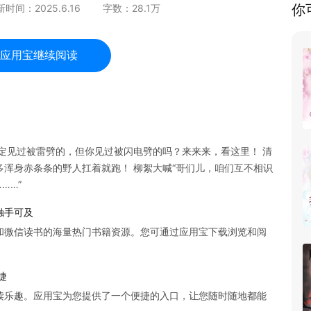
你
新时间：
2025.6.16
字数：
28.1
万
应用宝继续阅读
定见过被雷劈的，但你见过被闪电劈的吗？来来来，看这里！ 清
浑身赤条条的野人扛着就跑！ 柳絮大喊“哥们儿，咱们互不相识
……”
触手可及
和微信读书的海量热门书籍资源。您可通过应用宝下载浏览和阅
捷
读乐趣。应用宝为您提供了一个便捷的入口，让您随时随地都能