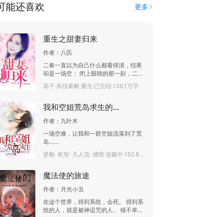
可能还喜欢
更多
重生之甜妻归来
作者：
八匹
二春一直以为自己什么都看得清，结果
却是一场空； 闭上眼睛的那一刻，二春
告诉自己，如果有来世，她想说：老板
高干·杀伐果断·重生·已完结·136.1万字
好，离我远点更好。 可谁能想到上辈子
加这辈子老板就是她的克星呢。 读者群
我和空姐荒岛求生的日子
【131036748】 八八新书《重生之贵女
平妻》大家多多支持啊
作者：
九叶木
一场空难，让我和一群空姐流落到了荒
岛……
坚毅· 机智· 凡人流· 感情·连载中·152.8万字
魔法使的旅途
作者：
月光小丑
在这个世界，得到系统，会死。 得到系
统的人，就是被神诅咒的人。 很不幸的