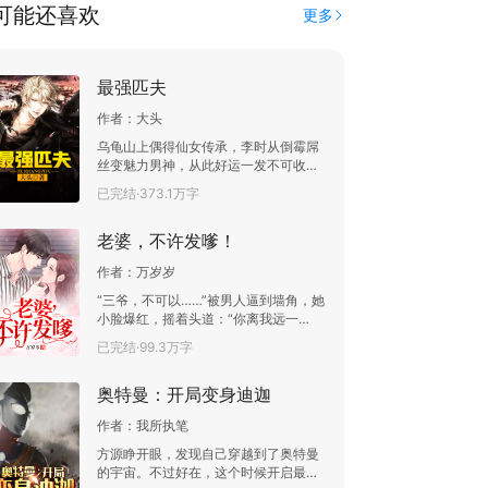
可能还喜欢
更多
最强匹夫
作者：
大头
乌龟山上偶得仙女传承，李时从倒霉屌
丝变魅力男神，从此好运一发不可收
拾，财源滚滚，桃色满天，李时行圣人
已完结·373.1万字
之礼，一一检验，只求长生！
老婆，不许发嗲！
作者：
万岁岁
“三爷，不可以……”被男人逼到墙角，她
小脸爆红，摇着头道：“你离我远一
点……”“看清楚，谁才是你老公！”封三
已完结·99.3万字
爷冷着脸，直接将红本本递到女人面
前。沈欢欢翻开一看，顿时傻了眼。
奥特曼：开局变身迪迦
这……这是什么情况？她把自己的老公
都给搞错了？……都说封三爷冷漠无
作者：
我所执笔
情，不近女色。可实际上，他是把老婆
含在嘴里都怕化了的宠妻狂魔。
方源睁开眼，发现自己穿越到了奥特曼
的宇宙。不过好在，这个时候开启最强