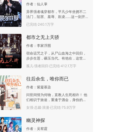
作者：
仙人掌
异界强者魂穿都市，平凡少年坐拥不二
法门，陷害、羞辱、欺凌……这一刻开
始与我再无干系！绝世天才如何？三大
已完结·240.1万字
主神又如何？！待我成神之际，便是你
等陨落之时！“我叫江亦，一个死过一回
都市之无上天骄
的人！”
作者：
李家浮图
宿命诅咒之子，从尸山血海之中回归，
步步生莲，碾压当代。有他在，这世间
再无天骄二字！
孤儿·强者回归·已完结·412.1万字
往后余生，唯你而已
作者：
紫凝慕染
问世间情为何物，直教人生死相许！ 他
们相识于旅途，重逢于酒会，身份的对
立，让他们的感情受到重重阻碍，但最
女强·总裁·浪漫·已完结·75.9万字
终还是走到了一起。 订婚宴上，前未婚
夫为救她而死，在她心里刻下了深深的
幽灵神探
烙印。 婚礼上，父亲的死令她极尽崩溃
边缘。 婚后，她生下了一个女儿，却在
作者：
吴宥霆
不久后遭遇婚变，老公的无情，令她伤