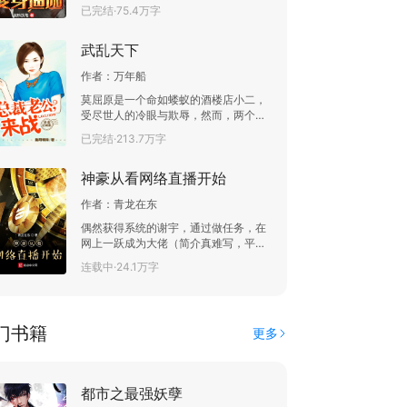
抽卡系统。开局抽到了迪迦！这个时
已完结·75.4万字
候，怪兽百慕拉已经朝方源而来。方源
果断选择变身成为迪迦！
武乱天下
作者：
万年船
莫屈原是一个命如蝼蚁的酒楼店小二，
受尽世人的冷眼与欺辱，然而，两个武
林高人的打赌和一只透明的蜘蛛却改变
已完结·213.7万字
了他一生的命运！
神豪从看网络直播开始
作者：
青龙在东
偶然获得系统的谢宇，通过做任务，在
网上一跃成为大佬（简介真难写，平行
世界，请勿对号入座。） 直播文，直播
连载中·24.1万字
文，直播文。重要的事说三遍，不喜勿
入！扣扣群号489997817 想加的加一下
门书籍
更多
都市之最强妖孽