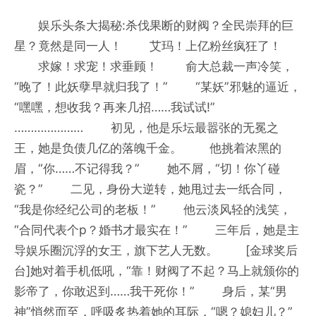
娱乐头条大揭秘:杀伐果断的财阀？全民崇拜的巨
星？竟然是同一人！ 艾玛！上亿粉丝疯狂了！
求嫁！求宠！求垂顾！ 俞大总裁一声冷笑，
“晚了！此妖孽早就归我了！” “某妖”邪魅的逼近，
“嘿嘿，想收我？再来几招……我试试!”
………………… 初见，他是乐坛最嚣张的无冕之
王，她是负债几亿的落魄千金。 他挑着浓黑的
眉，“你……不记得我？” 她不屑，“切！你丫碰
瓷？” 二见，身份大逆转，她甩过去一纸合同，
“我是你经纪公司的老板！” 他云淡风轻的浅笑，
“合同代表个p？婚书才最实在！” 三年后，她是主
导娱乐圈沉浮的女王，旗下艺人无数。 [金球奖后
台]她对着手机低吼，“靠！财阀了不起？马上就颁你的
影帝了，你敢迟到……我干死你！” 身后，某“男
神”悄然而至，呼吸炙热着她的耳际，“嗯？媳妇儿？”