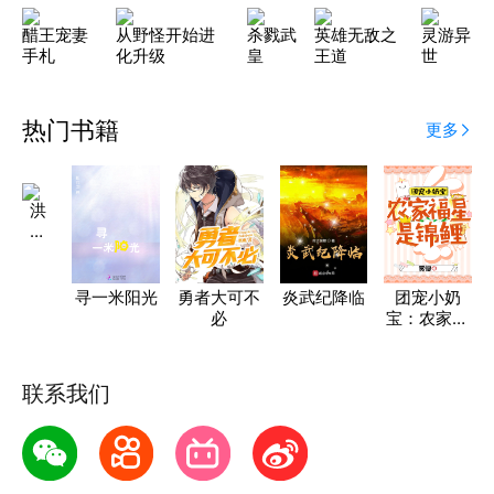
醋王宠妻
从野怪开始进
杀戮武
英雄无敌之
灵游异
手札
化升级
皇
王道
世
热门书籍
更多
洪
荒
影
视
宇
寻一米阳光
勇者大可不
炎武纪降临
团宠小奶
宙
必
宝：农家福
星是锦鲤
联系我们