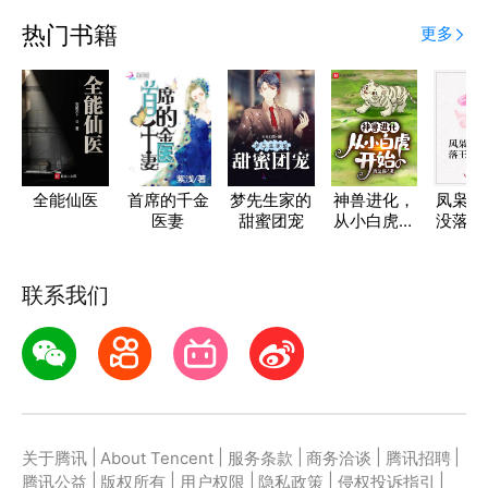
热门书籍
更多
全能仙医
首席的千金
梦先生家的
神兽进化，
凤枭同
医妻
甜蜜团宠
从小白虎开
没落王
始
收
联系我们
|
|
|
|
|
关于腾讯
About Tencent
服务条款
商务洽谈
腾讯招聘
|
|
|
|
|
腾讯公益
版权所有
用户权限
隐私政策
侵权投诉指引